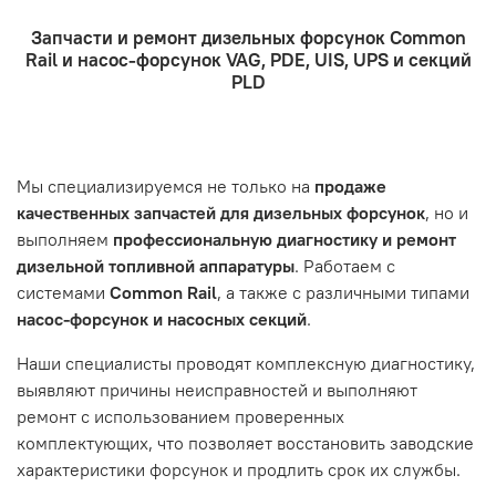
например: подъезды в доме считаются справа налево
- Доставка по городу бесплатно. Собственная
топливной аппаратуры. Когда вы обращаетесь за
Запчасти и ремонт дизельных форсунок Common
курьерская служба.
ремонтом, подразумевается, что ваш автомобиль
- Оформление заказа
Rail и насос-форсунок VAG, PDE, UIS, UPS и секций
- Отправка по России и СНГ транспортной компанией,
находится в хорошем состоянии и что вы, как клиент,
Проверьте правильность ввода информации: позиции
PLD
которая удобна вам.
знакомы с основными правилами обслуживания и
заказа, выбор местоположения, данные о покупателе.
- Самовывоз по адресу: Челябинск, ул. Героев
эксплуатации вашего автомобиля.
Нажмите кнопку «Подтвердить заказ»
Танкограда, 71П
Наш сервисный центр не несет ответственности за
Мы специализируемся не только на
продаже
неисправности, вызванные нарушением правил
качественных запчастей для дизельных форсунок
, но и
обслуживания или эксплуатации автомобиля. Если у вас
выполняем
профессиональную диагностику и ремонт
возникнут проблемы с отремонтированной системой,
дизельной топливной аппаратуры
. Работаем с
мы обязательно разберемся в ситуации и предложим
системами
Common Rail
, а также с различными типами
решение. Однако если проблема вызвана одним из
насос-форсунок и насосных секций
.
перечисленных выше факторов, мы не сможем
предоставить гарантийное обслуживание.
Наши специалисты проводят комплексную диагностику,
выявляют причины неисправностей и выполняют
Гарантия не распространяется на следующие случаи:
ремонт с использованием проверенных
Истек гарантийный срок.
комплектующих, что позволяет восстановить заводские
Товар является расходным материалом, который
характеристики форсунок и продлить срок их службы.
подвержен естественному износу. Это включает