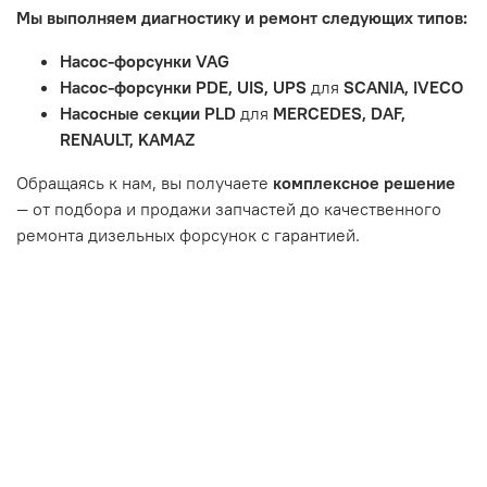
Мы выполняем диагностику и ремонт следующих типов:
тормозные колодки, диски сцепления, свечи зажигания
и т.д.
Насос-форсунки VAG
Неисправности вызваны ДТП, неправильной установкой
Насос-форсунки PDE, UIS, UPS
для
SCANIA, IVECO
или чрезмерным износом.
Насосные секции PLD
для
MERCEDES, DAF,
Неисправность топливной системы или системы
RENAULT, KAMAZ
впуска/выпуска.
Обращаясь к нам, вы получаете
комплексное решение
— от подбора и продажи запчастей до качественного
ремонта дизельных форсунок с гарантией.