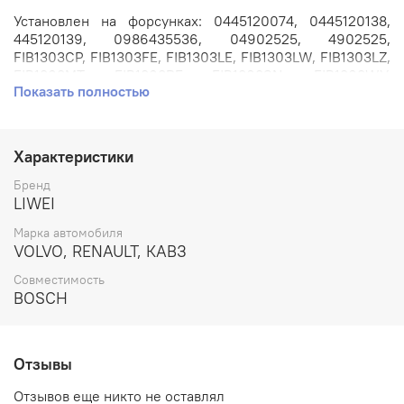
Установлен на форсунках: 0445120074, 0445120138,
445120139, 0986435536, 04902525, 4902525,
FIB1303CP, FIB1303FE, FIB1303LE, FIB1303LW, FIB1303LZ,
FIB1303MT, FIB1303RF, FIB1303SN, FIB1303WY,
Показать полностью
7421006073, 7421006084HA, 21006084.
Применяется на автомобилях: RENAULT Midlum 160, 190,
220, 240, 280 // VOLVO FE, FL 240, 260, 280, 300, 320 с
Характеристики
двигателем 4.8л. / 7.2л. DXi5, DXi7, D7E, D7F // КАВЗ с
двигателем 4.8л. TCD2013L044V.
Бренд
LIWEI
Артикул: DLLA150P1566.
Марка автомобиля
VOLVO, RENAULT, КАВЗ
Номера аналогов: 0433171965, 5600735882,
ALLA150P1566, FZB1356FE, FZB1356LE, FZB1356LZ,
Совместимость
FZB1356RF, FZB1356SN, 5600735882.
BOSCH
Производитель: LIWEI.
Отзывы
Отзывов еще никто не оставлял