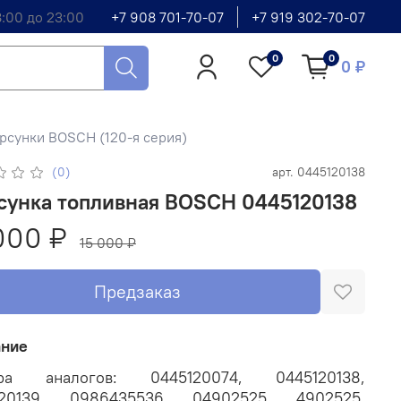
8:00 до 23:00
+7 908 701-70-07
+7 919 302-70-07
0
0
0 ₽
рсунки BOSCH (120-я серия)
(0)
арт.
0445120138
сунка топливная BOSCH 0445120138
000 ₽
15 000 ₽
Предзаказ
ание
ра аналогов: 0445120074, 0445120138,
120139, 0986435536, 04902525, 4902525,