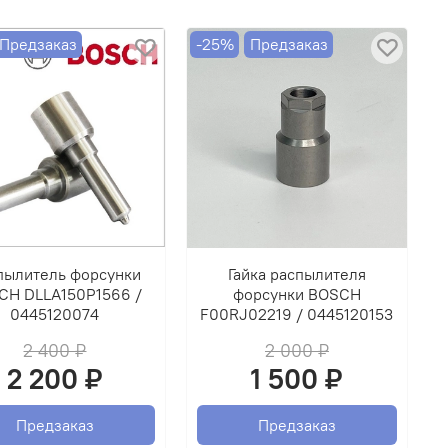
вления двигателем. Протокол испытаний
гается.
Предзаказ
-25%
Предзаказ
АНИЕ!!! ДАННЫЙ ТОВАР ПРОДАЕТСЯ ТОЛЬКО В
Н НА НЕИСПРАВНЫЕ ФОРСУНКИ!!!
пылитель форсунки
Гайка распылителя
CH DLLA150P1566 /
форсунки BOSCH
0445120074
F00RJ02219 / 0445120153
2 400 ₽
2 000 ₽
2 200 ₽
1 500 ₽
Предзаказ
Предзаказ