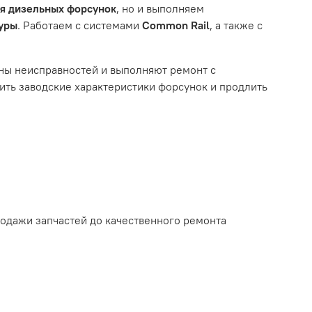
ля дизельных форсунок
, но и выполняем
туры
. Работаем с системами
Common Rail
, а также с
ному износу. Это включает тормозные колодки,
ны неисправностей и выполняют ремонт с
ть заводские характеристики форсунок и продлить
ым износом.
родажи запчастей до качественного ремонта