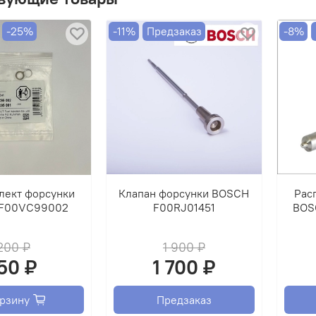
упра
прила
-25%
-11%
Предзаказ
-8%
ВНИМ
ОБМЕ
лект форсунки
Клапан форсунки BOSCH
Рас
F00VC99002
F00RJ01451
BOS
200 ₽
1 900 ₽
50 ₽
1 700 ₽
орзину
Предзаказ