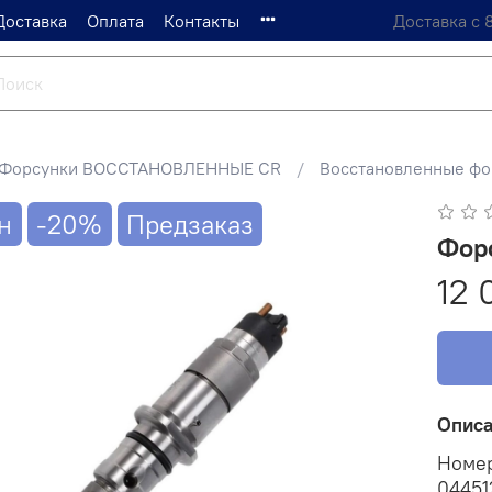
Доставка
Оплата
Контакты
Доставка с 
Форсунки ВОССТАНОВЛЕННЫЕ CR
Восстановленные фо
н
-20%
Предзаказ
Фор
12 
Опис
Номе
0445