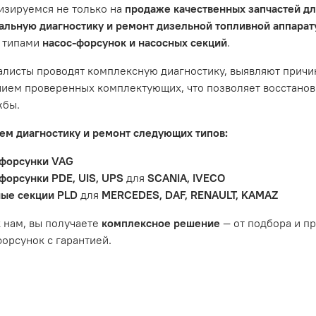
изируемся не только на
продаже качественных запчастей д
не распространяется на следующие случаи:
льную диагностику и ремонт дизельной топливной аппара
 типами
насос-форсунок и насосных секций
.
антийный срок.
яется расходным материалом, который подвержен естествен
листы проводят комплексную диагностику, выявляют причи
пления, свечи зажигания и т.д.
ием проверенных комплектующих, что позволяет восстанови
ости вызваны ДТП, неправильной установкой или чрезмерн
жбы.
ость топливной системы или системы впуска/выпуска.
м диагностику и ремонт следующих типов:
форсунки VAG
форсунки PDE, UIS, UPS
для
SCANIA, IVECO
ые секции PLD
для
MERCEDES, DAF, RENAULT, KAMAZ
 нам, вы получаете
комплексное решение
— от подбора и п
орсунок с гарантией.