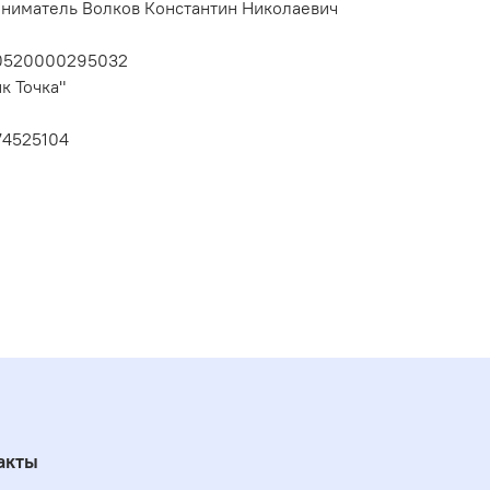
ниматель Волков Константин Николаевич
10520000295032
к Точка"
74525104
акты