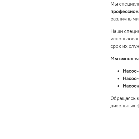
Мы специал
Гарантия 
профессиона
различными
Истек гар
Товар явл
Наши специа
диски сце
использован
Неисправн
срок их слу
Неисправн
Мы выполняе
Насос-
Насос-
Насосн
Обращаясь к
дизельных ф