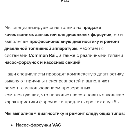
PLD
которая удобна вам.
знакомы с основными правилами обслуживания и
заказа, выбор местоположения, данные о покупателе.
- Самовывоз по адресу: Челябинск, ул. Героев
эксплуатации вашего автомобиля.
Нажмите кнопку «Подтвердить заказ»
Танкограда, 71П
Наш сервисный центр не несет ответственности за
Мы специализируемся не только на
продаже
неисправности, вызванные нарушением правил
качественных запчастей для дизельных форсунок
, но и
обслуживания или эксплуатации автомобиля. Если у вас
выполняем
профессиональную диагностику и ремонт
возникнут проблемы с отремонтированной системой,
дизельной топливной аппаратуры
. Работаем с
мы обязательно разберемся в ситуации и предложим
системами
Common Rail
, а также с различными типами
решение. Однако если проблема вызвана одним из
насос-форсунок и насосных секций
.
перечисленных выше факторов, мы не сможем
предоставить гарантийное обслуживание.
Наши специалисты проводят комплексную диагностику,
выявляют причины неисправностей и выполняют
Гарантия не распространяется на следующие случаи:
ремонт с использованием проверенных
Истек гарантийный срок.
комплектующих, что позволяет восстановить заводские
Товар является расходным материалом, который
характеристики форсунок и продлить срок их службы.
подвержен естественному износу. Это включает
Мы выполняем диагностику и ремонт следующих типов:
тормозные колодки, диски сцепления, свечи зажигания
и т.д.
Насос-форсунки VAG
Неисправности вызваны ДТП, неправильной установкой