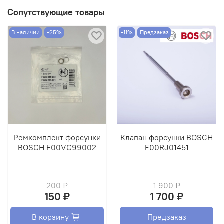
ВНИМАНИЕ!!! ДАННЫЙ ТОВАР ПРОДАЕТСЯ ТОЛЬКО В
Сопутствующие товары
ОБМЕН НА НЕИСПРАВНЫЕ ФОРСУНКИ!!!
В наличии
-25%
-11%
Предзаказ
Ремкомплект форсунки
Клапан форсунки BOSCH
BOSCH F00VC99002
F00RJ01451
200 ₽
1 900 ₽
150 ₽
1 700 ₽
В корзину
Предзаказ