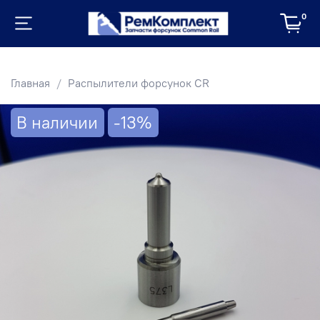
0
Главная
Распылители форсунок CR
В наличии
-13%