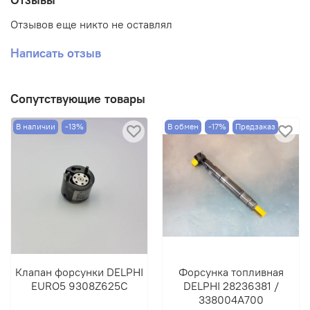
Отзывов еще никто не оставлял
Написать отзыв
Сопутствующие товары
В наличии
-13%
В обмен
-17%
Предзаказ
Клапан форсунки DELPHI
Форсунка топливная
EURO5 9308Z625C
DELPHI 28236381 /
338004A700