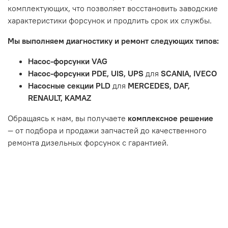
Истек гарантийный срок.
комплектующих, что позволяет восстановить заводские
Товар является расходным материалом, который
характеристики форсунок и продлить срок их службы.
подвержен естественному износу. Это включает
Мы выполняем диагностику и ремонт следующих типов:
тормозные колодки, диски сцепления, свечи зажигания
и т.д.
Насос-форсунки VAG
Неисправности вызваны ДТП, неправильной установкой
Насос-форсунки PDE, UIS, UPS
для
SCANIA, IVECO
или чрезмерным износом.
Насосные секции PLD
для
MERCEDES, DAF,
Неисправность топливной системы или системы
RENAULT, KAMAZ
впуска/выпуска.
Обращаясь к нам, вы получаете
комплексное решение
— от подбора и продажи запчастей до качественного
ремонта дизельных форсунок с гарантией.