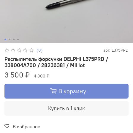
(0)
арт.
L375PRD
Распылитель форсунки DELPHI L375PRD /
338004A700 / 28236381 / MiHot
3 500 ₽
4 000 ₽
В корзину
Купить в 1 клик
В избранное