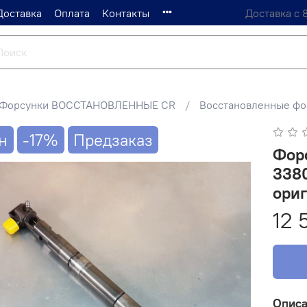
Доставка
Оплата
Контакты
Доставка с 
Форсунки ВОССТАНОВЛЕННЫЕ CR
Восстановленные фо
н
-17%
Предзаказ
Форс
338
ори
12 
Опис