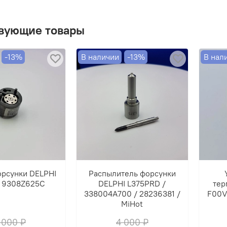
ВНИМ
вующие товары
ОБМЕ
-13%
В наличии
-13%
В нал
орсунки DELPHI
Распылитель форсунки
 9308Z625C
DELPHI L375PRD /
тер
338004A700 / 28236381 /
F00V
MiHot
 000 ₽
4 000 ₽