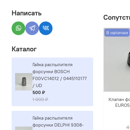
Написать
Сопутст
В наличии
Каталог
Гайка распылителя
форсунки BOSCH
F00VC14012 / 0445110177
/ UD
500 ₽
Клапан ф
1 000 ₽
EURO5
Гайка распылителя
форсунки DELPHI 9308-
4