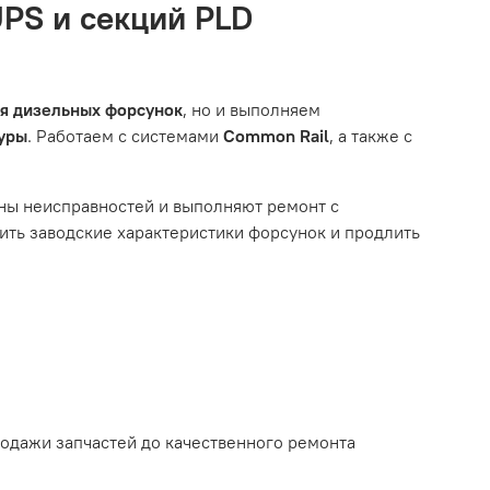
UPS и секций PLD
ызванные нарушением правил обслуживания или
тированной системой, мы обязательно разберемся в
им из перечисленных выше факторов, мы не сможем
ля дизельных форсунок
, но и выполняем
туры
. Работаем с системами
Common Rail
, а также с
ному износу. Это включает тормозные колодки,
ны неисправностей и выполняют ремонт с
ть заводские характеристики форсунок и продлить
ым износом.
родажи запчастей до качественного ремонта