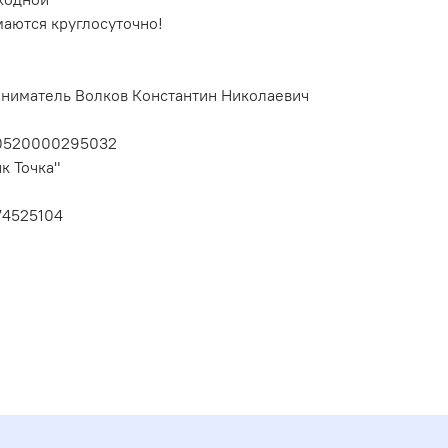
маются круглосуточно!
ниматель Волков Константин Николаевич
10520000295032
к Точка"
74525104