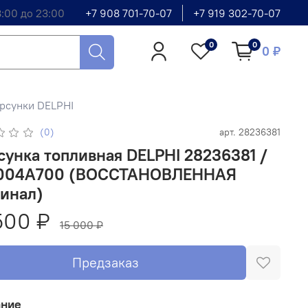
8:00 до 23:00
+7 908 701-70-07
+7 919 302-70-07
0
0
0 ₽
рсунки DELPHI
(0)
арт.
28236381
унка топливная DELPHI 28236381 /
004A700 (ВОССТАНОВЛЕННАЯ
гинал)
500 ₽
15 000 ₽
Предзаказ
ание