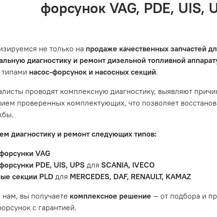
форсунок VAG, PDE, UIS, 
сный центр не несет ответственности за неисправности, в
ции автомобиля. Если у вас возникнут проблемы с отремон
и предложим решение. Однако если проблема вызвана одн
ить гарантийное обслуживание.
изируемся не только на
продаже качественных запчастей д
не распространяется на следующие случаи:
льную диагностику и ремонт дизельной топливной аппара
 типами
насос-форсунок и насосных секций
.
антийный срок.
яется расходным материалом, который подвержен естествен
листы проводят комплексную диагностику, выявляют причи
пления, свечи зажигания и т.д.
ием проверенных комплектующих, что позволяет восстанови
ости вызваны ДТП, неправильной установкой или чрезмерн
жбы.
ость топливной системы или системы впуска/выпуска.
м диагностику и ремонт следующих типов:
форсунки VAG
форсунки PDE, UIS, UPS
для
SCANIA, IVECO
ые секции PLD
для
MERCEDES, DAF, RENAULT, KAMAZ
 нам, вы получаете
комплексное решение
— от подбора и п
орсунок с гарантией.