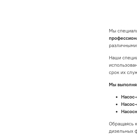
Наш серви
эксплуата
ситуации 
предостав
Мы специал
Гарантия 
профессиона
различными
Истек гар
Товар явл
Наши специа
диски сце
использован
Неисправн
срок их слу
Неисправн
Мы выполняе
Насос-
Насос-
Насосн
Обращаясь к
дизельных ф