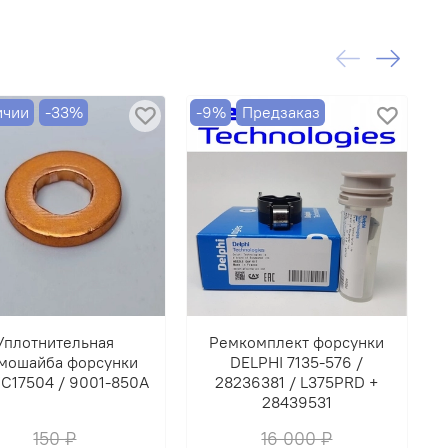
АНИЕ!!! ДАННЫЙ ТОВАР ПРОДАЕТСЯ ТОЛЬКО В
Н НА НЕИСПРАВНЫЕ ФОРСУНКИ!!!
ичии
-33%
-9%
Предзаказ
-
Уплотнительная
Ремкомплект форсунки
мошайба форсунки
DELPHI 7135-576 /
ф
C17504 / 9001-850A
28236381 / L375PRD +
28439531
150 ₽
16 000 ₽