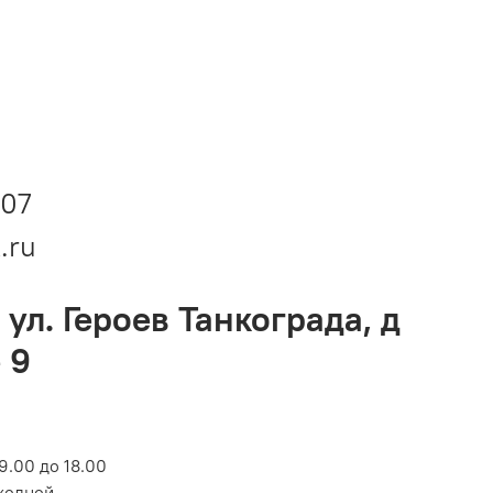
-07
.ru
 ул. Героев Танкограда, д
 9
9.00 до 18.00
ходной