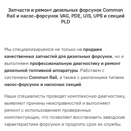
например: подъезды в доме считаются справа налево
- Доставка по городу бесплатно. Собственная
топливной аппаратуры. Когда вы обращаетесь за
Запчасти и ремонт дизельных форсунок Common
курьерская служба.
ремонтом, подразумевается, что ваш автомобиль
- Оформление заказа
Rail и насос-форсунок VAG, PDE, UIS, UPS и секций
- Отправка по России и СНГ транспортной компанией,
находится в хорошем состоянии и что вы, как клиент,
Проверьте правильность ввода информации: позиции
PLD
которая удобна вам.
знакомы с основными правилами обслуживания и
заказа, выбор местоположения, данные о покупателе.
- Самовывоз по адресу: Челябинск, ул. Героев
эксплуатации вашего автомобиля.
Нажмите кнопку «Подтвердить заказ»
Танкограда, 71П
Наш сервисный центр не несет ответственности за
Мы специализируемся не только на
продаже
неисправности, вызванные нарушением правил
качественных запчастей для дизельных форсунок
, но и
обслуживания или эксплуатации автомобиля. Если у вас
выполняем
профессиональную диагностику и ремонт
возникнут проблемы с отремонтированной системой,
дизельной топливной аппаратуры
. Работаем с
мы обязательно разберемся в ситуации и предложим
системами
Common Rail
, а также с различными типами
решение. Однако если проблема вызвана одним из
насос-форсунок и насосных секций
.
перечисленных выше факторов, мы не сможем
предоставить гарантийное обслуживание.
Наши специалисты проводят комплексную диагностику,
выявляют причины неисправностей и выполняют
Гарантия не распространяется на следующие случаи:
ремонт с использованием проверенных
Истек гарантийный срок.
комплектующих, что позволяет восстановить заводские
Товар является расходным материалом, который
характеристики форсунок и продлить срок их службы.
подвержен естественному износу. Это включает