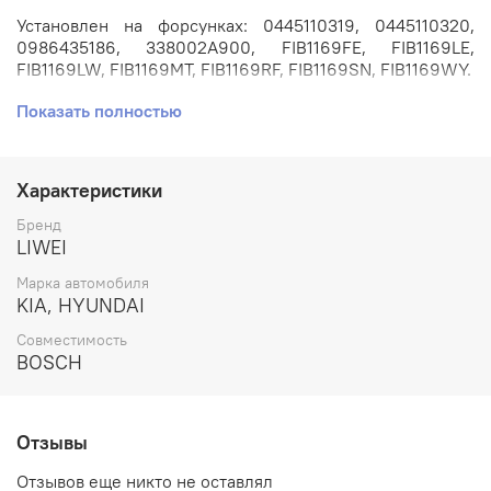
Установлен на форсунках: 0445110319, 0445110320,
0986435186, 338002A900, FIB1169FE, FIB1169LE,
FIB1169LW, FIB1169MT, FIB1169RF, FIB1169SN, FIB1169WY.
Показать полностью
Применяется на автомобилях: HYUNDAI ACCENT,
ELANTRA, I20, I30, IX20 // KIA CARENS, CEED, PRO CEED,
SOUL, VENGA с двигателем 1.6л. CRDi D4FB.
Характеристики
Артикул: DLLA156P1742.
Бренд
Номера аналогов: 0433172065.
LIWEI
Марка автомобиля
Производитель: LIWEI.
KIA, HYUNDAI
Совместимость
BOSCH
Отзывы
Отзывов еще никто не оставлял