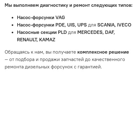
Мы выполняем диагностику и ремонт следующих типов:
тормозные колодки, диски сцепления, свечи зажигания
и т.д.
Насос-форсунки VAG
Неисправности вызваны ДТП, неправильной установкой
Насос-форсунки PDE, UIS, UPS
для
SCANIA, IVECO
или чрезмерным износом.
Насосные секции PLD
для
MERCEDES, DAF,
Неисправность топливной системы или системы
RENAULT, KAMAZ
впуска/выпуска.
Обращаясь к нам, вы получаете
комплексное решение
— от подбора и продажи запчастей до качественного
ремонта дизельных форсунок с гарантией.