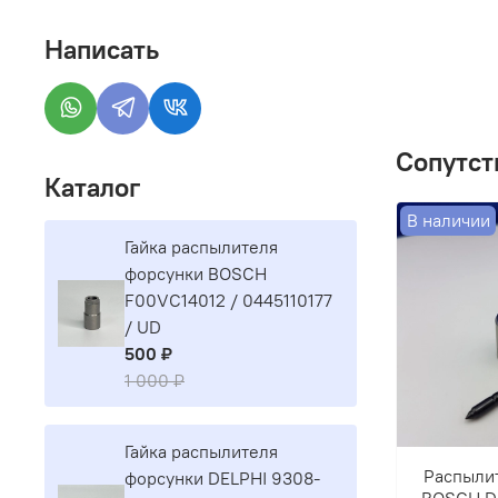
Написать
Сопутст
Каталог
В наличии
Гайка распылителя
форсунки BOSCH
F00VC14012 / 0445110177
/ UD
500 ₽
1 000 ₽
Гайка распылителя
Распыли
форсунки DELPHI 9308-
BOSCH D