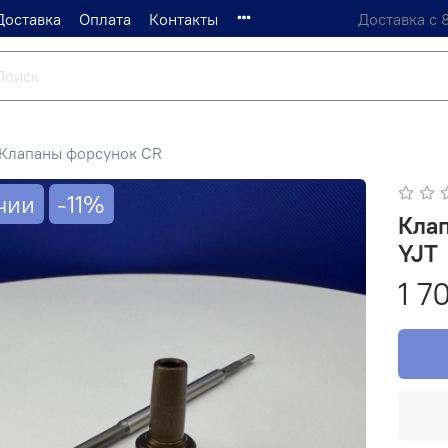
Доставка
Оплата
Контакты
Доставка с 
Клапаны форсунок CR
чии
-11%
Кла
YJT
1 7