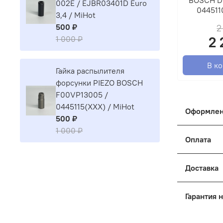
002E / EJBR03401D Euro
044511
3,4 / MiHot
500 ₽
2
2 
1 000 ₽
В к
Гайка распылителя
форсунки PIEZO BOSCH
F00VP13005 /
0445115(XXX) / MiHot
Оформлен
500 ₽
1 000 ₽
Как оформ
Оплата
Оформить 
- Выберит
Корзина, 
Доставка
- Покупат
Отправка 
Гарантия 
Введите д
Наш интер
могут при
Мы работа