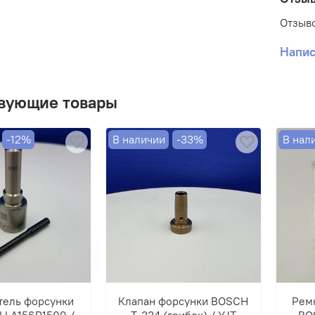
Отзыво
Напис
вующие товары
-12%
В наличии
-33%
В нал
тель форсунки
Клапан форсунки BOSCH
Рем
LLA156P1509 /
T-334 (грибок) / YJT
BO