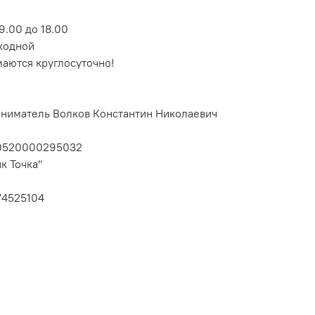
9.00 до 18.00
ходной
маются круглосуточно!
ниматель Волков Константин Николаевич
10520000295032
к Точка"
74525104