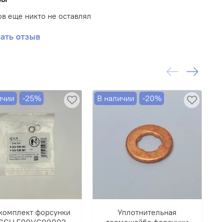
в еще никто не оставлял
ать отзыв
ичии
-25%
В наличии
-20%
В
П
комплект форсунки
Уплотнительная
SCH F00VC99002
термошайба форсунки