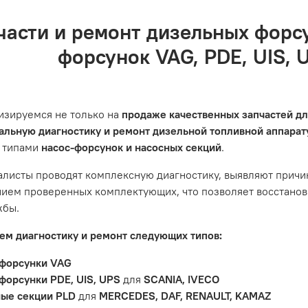
а по городу бесплатно. Собственная курьерская служба.
сь за ремонтом, подразумевается, что ваш автомобиль наход
ние заказа
а по России и СНГ транспортной компанией, которая удобна 
 основными правилами обслуживания и эксплуатации вашег
части и ремонт дизельных форс
 правильность ввода информации: позиции заказа, выбор м
оз по адресу: Челябинск, ул. Героев Танкограда, 71П
одтвердить заказ»
форсунок VAG, PDE, UIS, 
сный центр не несет ответственности за неисправности, в
ции автомобиля. Если у вас возникнут проблемы с отремон
и предложим решение. Однако если проблема вызвана одн
ить гарантийное обслуживание.
изируемся не только на
продаже качественных запчастей д
не распространяется на следующие случаи:
льную диагностику и ремонт дизельной топливной аппара
 типами
насос-форсунок и насосных секций
.
антийный срок.
яется расходным материалом, который подвержен естествен
листы проводят комплексную диагностику, выявляют причи
пления, свечи зажигания и т.д.
ием проверенных комплектующих, что позволяет восстанови
ости вызваны ДТП, неправильной установкой или чрезмерн
жбы.
ость топливной системы или системы впуска/выпуска.
м диагностику и ремонт следующих типов:
форсунки VAG
форсунки PDE, UIS, UPS
для
SCANIA, IVECO
ые секции PLD
для
MERCEDES, DAF, RENAULT, KAMAZ