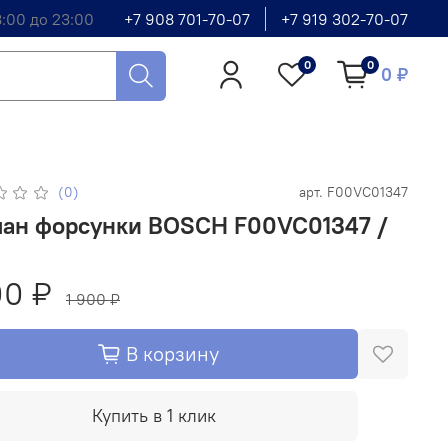
8:00 до 23:00
+7 908 701-70-07
+7 919 302-70-07
0
0
0 ₽
(0)
арт.
F00VC01347
пан форсунки BOSCH F00VC01347 /
00 ₽
1 900 ₽
В корзину
Купить в 1 клик