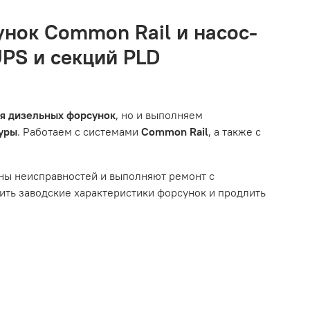
ится в хорошем состоянии и что вы, как клиент,
вам.
о автомобиля.
унок Common Rail и насос-
естоположения, данные о покупателе. Нажмите
UPS и секций PLD
ызванные нарушением правил обслуживания или
тированной системой, мы обязательно разберемся в
им из перечисленных выше факторов, мы не сможем
ля дизельных форсунок
, но и выполняем
туры
. Работаем с системами
Common Rail
, а также с
ному износу. Это включает тормозные колодки,
ны неисправностей и выполняют ремонт с
ть заводские характеристики форсунок и продлить
ым износом.