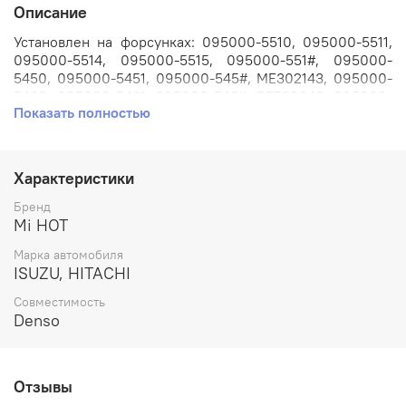
Описание
Установлен на форсунках: 095000-5510, 095000-5511,
095000-5514, 095000-5515, 095000-551#, 095000-
5450, 095000-5451, 095000-545#, ME302143, 095000-
5480, 095000-5481, 095000-548#, RE520240, 095000-
Показать полностью
8980, 095000-8981, 095000-898#.
Применяется на автомобилях: ISUZU, HITACHI.
Характеристики
Артикул: 29#.
Бренд
Номера аналогов: #29.
Mi HOT
Марка автомобиля
Производитель: Mi Hot.
ISUZU, HITACHI
Совместимость
Denso
Отзывы