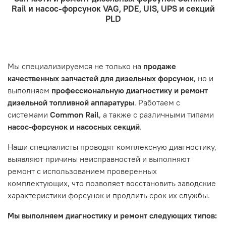
- Оформление заказа
Rail и насос-форсунок VAG, PDE, UIS, UPS и секций
- Отправка по России и СНГ транспортной компанией,
находится в хорошем состоянии и что вы, как клиент,
Проверьте правильность ввода информации: позиции
PLD
которая удобна вам.
знакомы с основными правилами обслуживания и
заказа, выбор местоположения, данные о покупателе.
- Самовывоз по адресу: Челябинск, ул. Героев
эксплуатации вашего автомобиля.
Нажмите кнопку «Подтвердить заказ»
Танкограда, 71П
Наш сервисный центр не несет ответственности за
Мы специализируемся не только на
продаже
неисправности, вызванные нарушением правил
качественных запчастей для дизельных форсунок
, но и
обслуживания или эксплуатации автомобиля. Если у вас
выполняем
профессиональную диагностику и ремонт
возникнут проблемы с отремонтированной системой,
дизельной топливной аппаратуры
. Работаем с
мы обязательно разберемся в ситуации и предложим
системами
Common Rail
, а также с различными типами
решение. Однако если проблема вызвана одним из
насос-форсунок и насосных секций
.
перечисленных выше факторов, мы не сможем
предоставить гарантийное обслуживание.
Наши специалисты проводят комплексную диагностику,
выявляют причины неисправностей и выполняют
Гарантия не распространяется на следующие случаи:
ремонт с использованием проверенных
Истек гарантийный срок.
комплектующих, что позволяет восстановить заводские
Товар является расходным материалом, который
характеристики форсунок и продлить срок их службы.
подвержен естественному износу. Это включает
Мы выполняем диагностику и ремонт следующих типов:
тормозные колодки, диски сцепления, свечи зажигания