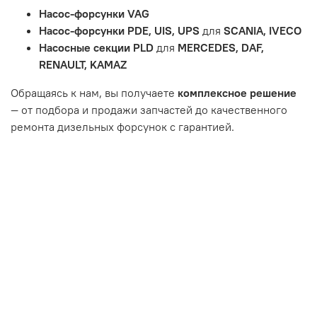
и т.д.
Насос-форсунки VAG
Неисправности вызваны ДТП, неправильной установкой
Насос-форсунки PDE, UIS, UPS
для
SCANIA, IVECO
или чрезмерным износом.
Насосные секции PLD
для
MERCEDES, DAF,
Неисправность топливной системы или системы
RENAULT, KAMAZ
впуска/выпуска.
Обращаясь к нам, вы получаете
комплексное решение
— от подбора и продажи запчастей до качественного
ремонта дизельных форсунок с гарантией.