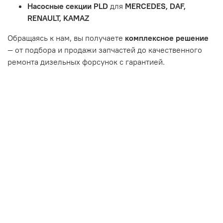
или чрезмерным износом.
Насосные секции PLD
для
MERCEDES, DAF,
Неисправность топливной системы или системы
RENAULT, KAMAZ
впуска/выпуска.
Обращаясь к нам, вы получаете
комплексное решение
— от подбора и продажи запчастей до качественного
ремонта дизельных форсунок с гарантией.