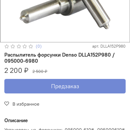
(0)
арт.
DLLA152P980
Распылитель форсунки Denso DLLA152P980 /
095000-6980
2 200 ₽
2 500 ₽
Предзаказ
В избранное
Описание
Установлен на форсунках: 095000-610#, 095000610#,