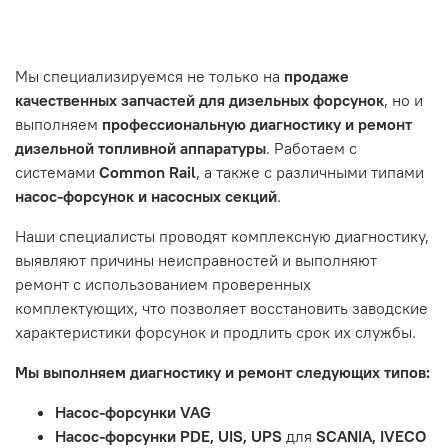
- Самовывоз по адресу: Челябинск, ул. Героев
эксплуатации вашего автомобиля.
Нажмите кнопку «Подтвердить заказ»
Танкограда, 71П
Наш сервисный центр не несет ответственности за
Мы специализируемся не только на
продаже
неисправности, вызванные нарушением правил
качественных запчастей для дизельных форсунок
, но и
обслуживания или эксплуатации автомобиля. Если у вас
выполняем
профессиональную диагностику и ремонт
возникнут проблемы с отремонтированной системой,
дизельной топливной аппаратуры
. Работаем с
мы обязательно разберемся в ситуации и предложим
системами
Common Rail
, а также с различными типами
решение. Однако если проблема вызвана одним из
насос-форсунок и насосных секций
.
перечисленных выше факторов, мы не сможем
предоставить гарантийное обслуживание.
Наши специалисты проводят комплексную диагностику,
выявляют причины неисправностей и выполняют
Гарантия не распространяется на следующие случаи:
ремонт с использованием проверенных
Истек гарантийный срок.
комплектующих, что позволяет восстановить заводские
Товар является расходным материалом, который
характеристики форсунок и продлить срок их службы.
подвержен естественному износу. Это включает
Мы выполняем диагностику и ремонт следующих типов:
тормозные колодки, диски сцепления, свечи зажигания
и т.д.
Насос-форсунки VAG
Неисправности вызваны ДТП, неправильной установкой
Насос-форсунки PDE, UIS, UPS
для
SCANIA, IVECO