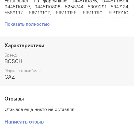
Установлен на форсунках: 0445110376, 0445110594,
0445110807, 0445110808, 5258744, 5309291, 5347134,
5589197, FIB1191CP, FIB1191FE, FIB1191IC, FIB1191IG,
FIB1191LE, FIB1191LW, FIB1191LZ, FIB1191MT, FIB1191RF,
Показать полностью
FIB1191SN.
Применяется на автомобилях: ГАЗ Газель 2705, 3221,
3302, Соболь 2217, 2310, 2752 с двигателем 2.8л. ISF2.8
Характеристики
Cummins.
Бренд
Артикул: F00ZC01367.
BOSCH
Марка автомобиля
Номера аналогов: F00VC01383, FZB1194FE, FZB1194LE,
GAZ
FZB1194LW, FZB1194LZ, FZB1194MT, FZB1194RF.
Производитель: BOSCH.
Отзывы
Отзывов еще никто не оставлял
Написать отзыв