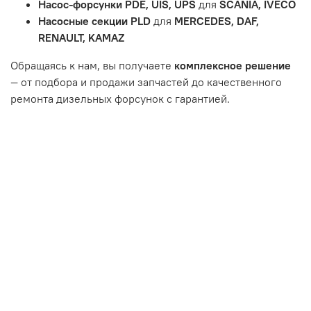
Насос-форсунки PDE, UIS, UPS
для
SCANIA, IVECO
или чрезмерным износом.
Насосные секции PLD
для
MERCEDES, DAF,
Неисправность топливной системы или системы
RENAULT, KAMAZ
впуска/выпуска.
Обращаясь к нам, вы получаете
комплексное решение
— от подбора и продажи запчастей до качественного
ремонта дизельных форсунок с гарантией.