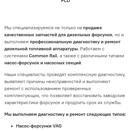
PLD
которая удобна вам.
знакомы с основными правилами обслуживания и
заказа, выбор местоположения, данные о покупателе.
- Самовывоз по адресу: Челябинск, ул. Героев
эксплуатации вашего автомобиля.
Нажмите кнопку «Подтвердить заказ»
Танкограда, 71П
Наш сервисный центр не несет ответственности за
Мы специализируемся не только на
продаже
неисправности, вызванные нарушением правил
качественных запчастей для дизельных форсунок
, но и
обслуживания или эксплуатации автомобиля. Если у вас
выполняем
профессиональную диагностику и ремонт
возникнут проблемы с отремонтированной системой,
дизельной топливной аппаратуры
. Работаем с
мы обязательно разберемся в ситуации и предложим
системами
Common Rail
, а также с различными типами
решение. Однако если проблема вызвана одним из
насос-форсунок и насосных секций
.
перечисленных выше факторов, мы не сможем
предоставить гарантийное обслуживание.
Наши специалисты проводят комплексную диагностику,
выявляют причины неисправностей и выполняют
Гарантия не распространяется на следующие случаи:
ремонт с использованием проверенных
Истек гарантийный срок.
комплектующих, что позволяет восстановить заводские
Товар является расходным материалом, который
характеристики форсунок и продлить срок их службы.
подвержен естественному износу. Это включает
Мы выполняем диагностику и ремонт следующих типов:
тормозные колодки, диски сцепления, свечи зажигания
и т.д.
Насос-форсунки VAG
Неисправности вызваны ДТП, неправильной установкой