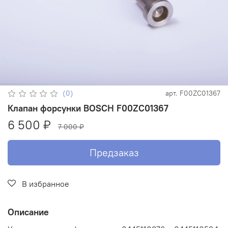
(0)
арт.
F00ZC01367
Клапан форсунки BOSCH F00ZC01367
6 500 ₽
7 000 ₽
Предзаказ
В избранное
Описание