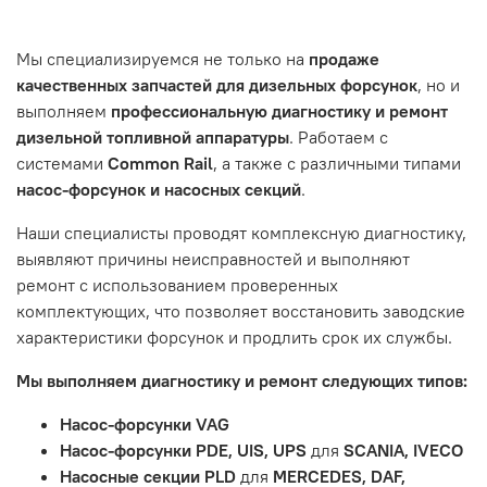
Нажмите кнопку «Подтвердить заказ»
Танкограда, 71П
Наш сервисный центр не несет ответственности за
Мы специализируемся не только на
продаже
неисправности, вызванные нарушением правил
качественных запчастей для дизельных форсунок
, но и
обслуживания или эксплуатации автомобиля. Если у вас
выполняем
профессиональную диагностику и ремонт
возникнут проблемы с отремонтированной системой,
дизельной топливной аппаратуры
. Работаем с
мы обязательно разберемся в ситуации и предложим
системами
Common Rail
, а также с различными типами
решение. Однако если проблема вызвана одним из
насос-форсунок и насосных секций
.
перечисленных выше факторов, мы не сможем
предоставить гарантийное обслуживание.
Наши специалисты проводят комплексную диагностику,
выявляют причины неисправностей и выполняют
Гарантия не распространяется на следующие случаи:
ремонт с использованием проверенных
Истек гарантийный срок.
комплектующих, что позволяет восстановить заводские
Товар является расходным материалом, который
характеристики форсунок и продлить срок их службы.
подвержен естественному износу. Это включает
Мы выполняем диагностику и ремонт следующих типов:
тормозные колодки, диски сцепления, свечи зажигания
и т.д.
Насос-форсунки VAG
Неисправности вызваны ДТП, неправильной установкой
Насос-форсунки PDE, UIS, UPS
для
SCANIA, IVECO
или чрезмерным износом.
Насосные секции PLD
для
MERCEDES, DAF,