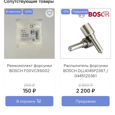
Сопутствующие товары
В наличии
-25%
-12%
Предзаказ
Ремкомплект форсунки
Распылитель форсунки
BOSCH F00VC99002
BOSCH DLLA145P2397 /
0445120361
200 ₽
2 500 ₽
150 ₽
2 200 ₽
В корзину
Предзаказ