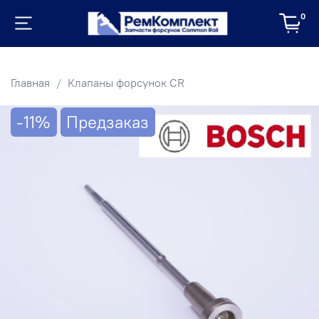
0
Главная
Клапаны форсунок CR
-11%
Предзаказ