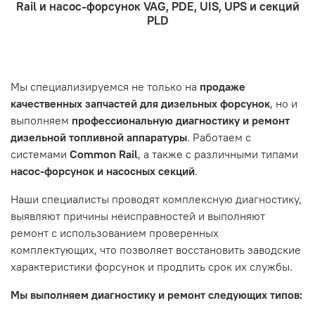
Rail и насос-форсунок VAG, PDE, UIS, UPS и секций
- Отправка по России и СНГ транспортной компанией,
находится в хорошем состоянии и что вы, как клиент,
Проверьте правильность ввода информации: позиции
PLD
которая удобна вам.
знакомы с основными правилами обслуживания и
заказа, выбор местоположения, данные о покупателе.
- Самовывоз по адресу: Челябинск, ул. Героев
эксплуатации вашего автомобиля.
Нажмите кнопку «Подтвердить заказ»
Танкограда, 71П
Наш сервисный центр не несет ответственности за
Мы специализируемся не только на
продаже
неисправности, вызванные нарушением правил
качественных запчастей для дизельных форсунок
, но и
обслуживания или эксплуатации автомобиля. Если у вас
выполняем
профессиональную диагностику и ремонт
возникнут проблемы с отремонтированной системой,
дизельной топливной аппаратуры
. Работаем с
мы обязательно разберемся в ситуации и предложим
системами
Common Rail
, а также с различными типами
решение. Однако если проблема вызвана одним из
насос-форсунок и насосных секций
.
перечисленных выше факторов, мы не сможем
предоставить гарантийное обслуживание.
Наши специалисты проводят комплексную диагностику,
выявляют причины неисправностей и выполняют
Гарантия не распространяется на следующие случаи:
ремонт с использованием проверенных
Истек гарантийный срок.
комплектующих, что позволяет восстановить заводские
Товар является расходным материалом, который
характеристики форсунок и продлить срок их службы.
подвержен естественному износу. Это включает
Мы выполняем диагностику и ремонт следующих типов:
тормозные колодки, диски сцепления, свечи зажигания
и т.д.