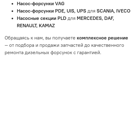
Насос-форсунки VAG
Неисправности вызваны ДТП, неправильной установкой
Насос-форсунки PDE, UIS, UPS
для
SCANIA, IVECO
или чрезмерным износом.
Насосные секции PLD
для
MERCEDES, DAF,
Неисправность топливной системы или системы
RENAULT, KAMAZ
впуска/выпуска.
Обращаясь к нам, вы получаете
комплексное решение
— от подбора и продажи запчастей до качественного
ремонта дизельных форсунок с гарантией.