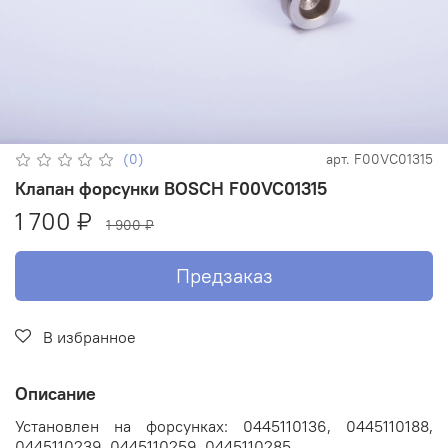
(0)
арт.
F00VC01315
Клапан форсунки BOSCH F00VC01315
1 700 ₽
1 900 ₽
Предзаказ
В избранное
Описание
Установлен на форсунках: 0445110136, 0445110188,
0445110239, 0445110259, 0445110285.