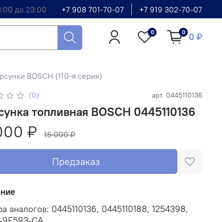
8:00 до 23:00
+7 908 701-70-07
+7 919 302-70-07
0
0
0 ₽
сунки BOSCH (110-я серия)
(0)
арт.
0445110136
сунка топливная BOSCH 0445110136
000 ₽
15 000 ₽
Предзаказ
ание
а аналогов: 0445110136, 0445110188, 1254398,
-9F593-CA.