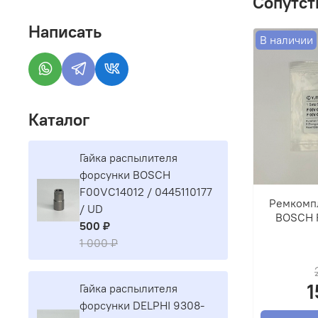
Сопутст
Написать
В наличии
Каталог
Гайка распылителя
форсунки BOSCH
F00VC14012 / 0445110177
Ремкомп
/ UD
BOSCH 
500 ₽
1 000 ₽
1
Гайка распылителя
форсунки DELPHI 9308-