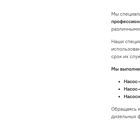
ситуации 
предостав
Мы специал
Гарантия 
профессиона
различными
Истек гар
Товар явл
Наши специа
диски сце
использован
Неисправн
срок их слу
Неисправн
Мы выполняе
Насос-
Насос-
Насосн
Обращаясь к
дизельных ф