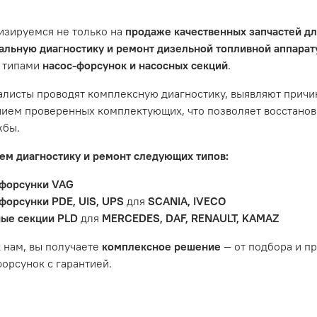
и предложим решение. Однако если проблема вызвана одн
ить гарантийное обслуживание.
изируемся не только на
продаже качественных запчастей д
не распространяется на следующие случаи:
льную диагностику и ремонт дизельной топливной аппара
 типами
насос-форсунок и насосных секций
.
антийный срок.
яется расходным материалом, который подвержен естествен
листы проводят комплексную диагностику, выявляют причи
пления, свечи зажигания и т.д.
ием проверенных комплектующих, что позволяет восстанови
ости вызваны ДТП, неправильной установкой или чрезмерн
жбы.
ость топливной системы или системы впуска/выпуска.
м диагностику и ремонт следующих типов:
форсунки VAG
форсунки PDE, UIS, UPS
для
SCANIA, IVECO
ые секции PLD
для
MERCEDES, DAF, RENAULT, KAMAZ
 нам, вы получаете
комплексное решение
— от подбора и п
орсунок с гарантией.