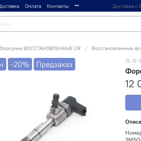
Доставка
Оплата
Контакты
Доставка с 
Форсунки ВОССТАНОВЛЕННЫЕ CR
Восстановленные фор
н
-20%
Предзаказ
Фор
12 
Опис
Номер
3M5Q