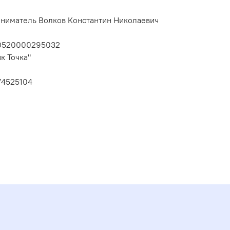
ниматель Волков Константин Николаевич
10520000295032
к Точка"
74525104