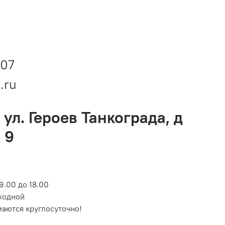
-07
.ru
 ул. Героев Танкограда, д
 9
9.00 до 18.00
ходной
маются круглосуточно!