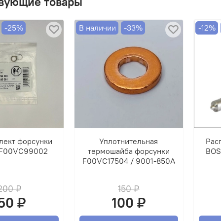
вующие товары
-25%
В наличии
-33%
-12%
лект форсунки
Уплотнительная
Рас
F00VC99002
термошайба форсунки
BOS
F00VC17504 / 9001-850A
200 ₽
150 ₽
50 ₽
100 ₽