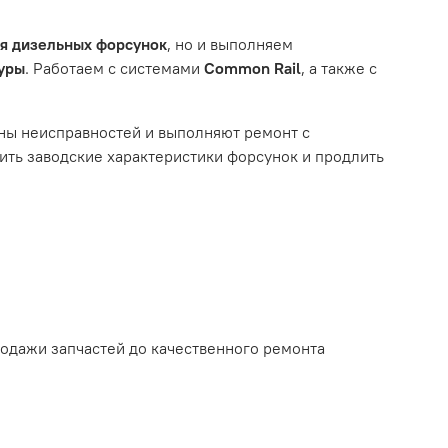
им из перечисленных выше факторов, мы не сможем
ля дизельных форсунок
, но и выполняем
туры
. Работаем с системами
Common Rail
, а также с
ному износу. Это включает тормозные колодки,
ны неисправностей и выполняют ремонт с
ть заводские характеристики форсунок и продлить
ым износом.
родажи запчастей до качественного ремонта