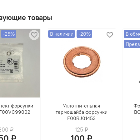
вующие товары
-25%
В наличии
-20%
В обм
Предз
лект форсунки
Уплотнительная
Фо
F00VC99002
термошайба форсунки
BO
F00RJ01453
200 ₽
125 ₽
50 ₽
100 ₽