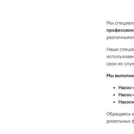
эксплуата
ситуации 
предостав
Мы специал
Гарантия 
профессиона
различными
Истек гар
Товар явл
Наши специа
диски сце
использован
Неисправн
срок их слу
Неисправн
Мы выполняе
Насос-
Насос-
Насосн
Обращаясь к
дизельных ф