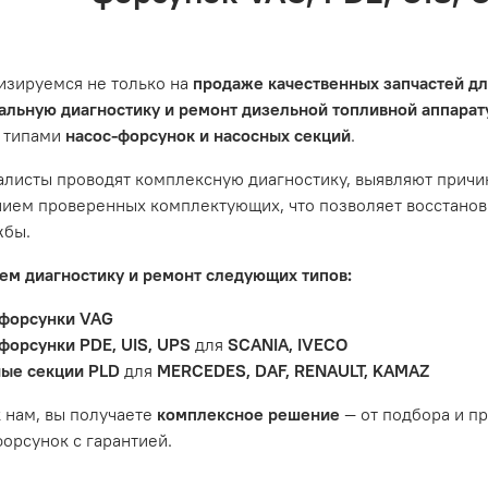
ции автомобиля. Если у вас возникнут проблемы с отремон
и предложим решение. Однако если проблема вызвана одн
ить гарантийное обслуживание.
изируемся не только на
продаже качественных запчастей д
не распространяется на следующие случаи:
льную диагностику и ремонт дизельной топливной аппара
 типами
насос-форсунок и насосных секций
.
антийный срок.
яется расходным материалом, который подвержен естествен
листы проводят комплексную диагностику, выявляют причи
пления, свечи зажигания и т.д.
ием проверенных комплектующих, что позволяет восстанови
ости вызваны ДТП, неправильной установкой или чрезмерн
жбы.
ость топливной системы или системы впуска/выпуска.
м диагностику и ремонт следующих типов:
форсунки VAG
форсунки PDE, UIS, UPS
для
SCANIA, IVECO
ые секции PLD
для
MERCEDES, DAF, RENAULT, KAMAZ
 нам, вы получаете
комплексное решение
— от подбора и п
орсунок с гарантией.