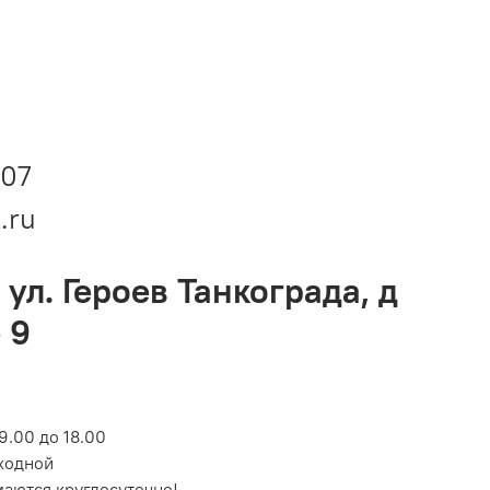
-07
.ru
 ул. Героев Танкограда, д
 9
9.00 до 18.00
ходной
маются круглосуточно!