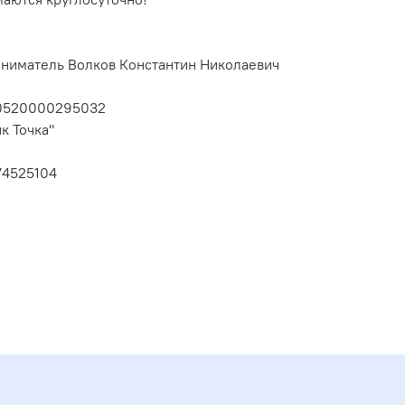
ниматель Волков Константин Николаевич
10520000295032
к Точка"
74525104