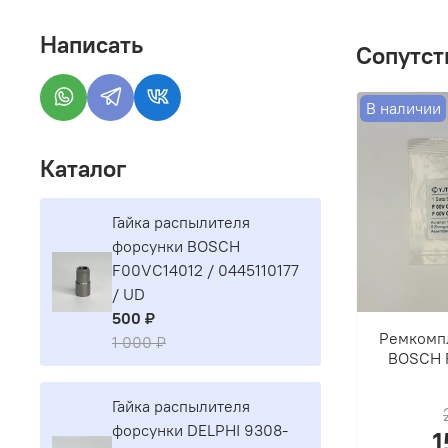
Написать
Сопутст
В наличии
Каталог
Гайка распылителя
форсунки BOSCH
F00VC14012 / 0445110177
/ UD
500 ₽
Ремкомп
1 000 ₽
BOSCH 
Гайка распылителя
форсунки DELPHI 9308-
1