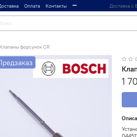
Доставка
Оплата
Контакты
Доставка с 
Клапаны форсунок CR
Предзаказ
Кла
1 7
Опис
Устан
04451