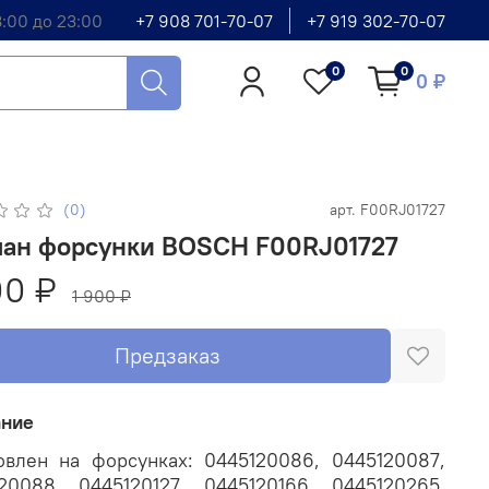
8:00 до 23:00
+7 908 701-70-07
+7 919 302-70-07
0
0
0 ₽
(0)
арт.
F00RJ01727
пан форсунки BOSCH F00RJ01727
00 ₽
1 900 ₽
Предзаказ
ание
овлен на форсунках: 0445120086, 0445120087,
20088, 0445120127, 0445120166, 0445120265,