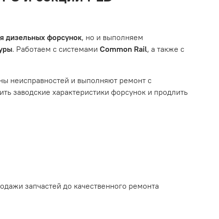
тированной системой, мы обязательно разберемся в
им из перечисленных выше факторов, мы не сможем
ля дизельных форсунок
, но и выполняем
туры
. Работаем с системами
Common Rail
, а также с
ному износу. Это включает тормозные колодки,
ны неисправностей и выполняют ремонт с
ть заводские характеристики форсунок и продлить
ым износом.
родажи запчастей до качественного ремонта