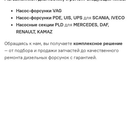
тормозные колодки, диски сцепления, свечи зажигания
и т.д.
Насос-форсунки VAG
Неисправности вызваны ДТП, неправильной установкой
Насос-форсунки PDE, UIS, UPS
для
SCANIA, IVECO
или чрезмерным износом.
Насосные секции PLD
для
MERCEDES, DAF,
Неисправность топливной системы или системы
RENAULT, KAMAZ
впуска/выпуска.
Обращаясь к нам, вы получаете
комплексное решение
— от подбора и продажи запчастей до качественного
ремонта дизельных форсунок с гарантией.