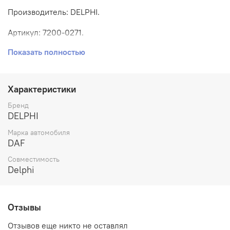
Производитель: DELPHI.
Артикул: 7200-0271.
Показать полностью
Номера аналогов: A1-23716S.
Размер: ХхХхХ мм.
Характеристики
Бренд
DELPHI
Марка автомобиля
DAF
Совместимость
Dеlphi
Отзывы
Отзывов еще никто не оставлял