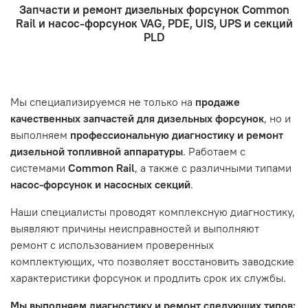
Запчасти и ремонт дизельных форсунок Common
курьерская служба.
ремонтом, подразумевается, что ваш автомобиль
- Оформление заказа
Rail и насос-форсунок VAG, PDE, UIS, UPS и секций
- Отправка по России и СНГ транспортной компанией,
находится в хорошем состоянии и что вы, как клиент,
Проверьте правильность ввода информации: позиции
PLD
которая удобна вам.
знакомы с основными правилами обслуживания и
заказа, выбор местоположения, данные о покупателе.
- Самовывоз по адресу: Челябинск, ул. Героев
эксплуатации вашего автомобиля.
Нажмите кнопку «Подтвердить заказ»
Танкограда, 71П
Наш сервисный центр не несет ответственности за
Мы специализируемся не только на
продаже
неисправности, вызванные нарушением правил
качественных запчастей для дизельных форсунок
, но и
обслуживания или эксплуатации автомобиля. Если у вас
выполняем
профессиональную диагностику и ремонт
возникнут проблемы с отремонтированной системой,
дизельной топливной аппаратуры
. Работаем с
мы обязательно разберемся в ситуации и предложим
системами
Common Rail
, а также с различными типами
решение. Однако если проблема вызвана одним из
насос-форсунок и насосных секций
.
перечисленных выше факторов, мы не сможем
предоставить гарантийное обслуживание.
Наши специалисты проводят комплексную диагностику,
выявляют причины неисправностей и выполняют
Гарантия не распространяется на следующие случаи:
ремонт с использованием проверенных
Истек гарантийный срок.
комплектующих, что позволяет восстановить заводские
Товар является расходным материалом, который
характеристики форсунок и продлить срок их службы.
подвержен естественному износу. Это включает
Мы выполняем диагностику и ремонт следующих типов: