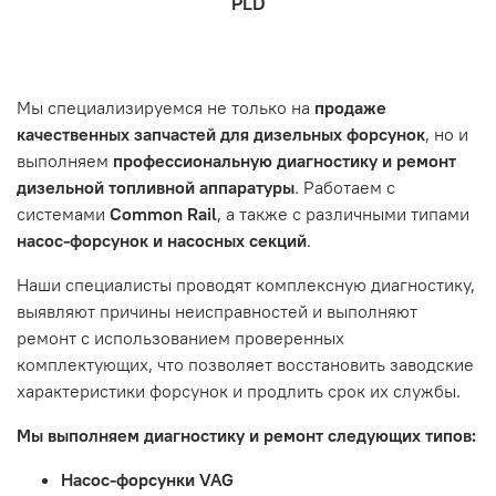
PLD
которая удобна вам.
знакомы с основными правилами обслуживания и
заказа, выбор местоположения, данные о покупателе.
- Самовывоз по адресу: Челябинск, ул. Героев
эксплуатации вашего автомобиля.
Нажмите кнопку «Подтвердить заказ»
Танкограда, 71П
Наш сервисный центр не несет ответственности за
Мы специализируемся не только на
продаже
неисправности, вызванные нарушением правил
качественных запчастей для дизельных форсунок
, но и
обслуживания или эксплуатации автомобиля. Если у вас
выполняем
профессиональную диагностику и ремонт
возникнут проблемы с отремонтированной системой,
дизельной топливной аппаратуры
. Работаем с
мы обязательно разберемся в ситуации и предложим
системами
Common Rail
, а также с различными типами
решение. Однако если проблема вызвана одним из
насос-форсунок и насосных секций
.
перечисленных выше факторов, мы не сможем
предоставить гарантийное обслуживание.
Наши специалисты проводят комплексную диагностику,
выявляют причины неисправностей и выполняют
Гарантия не распространяется на следующие случаи:
ремонт с использованием проверенных
Истек гарантийный срок.
комплектующих, что позволяет восстановить заводские
Товар является расходным материалом, который
характеристики форсунок и продлить срок их службы.
подвержен естественному износу. Это включает
Мы выполняем диагностику и ремонт следующих типов:
тормозные колодки, диски сцепления, свечи зажигания
и т.д.
Насос-форсунки VAG
Неисправности вызваны ДТП, неправильной установкой