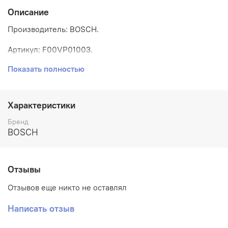
Описание
Производитель: BOSCH
.
Артикул: F00VP01003.
Показать полностью
Номера аналогов: WHT007480, 13537794553, 33817-
2F000, LR054612, 7701062204.
Размер: 2,8х5,8х1,5 мм.
Характеристики
Бренд
BOSCH
Отзывы
Отзывов еще никто не оставлял
Написать отзыв