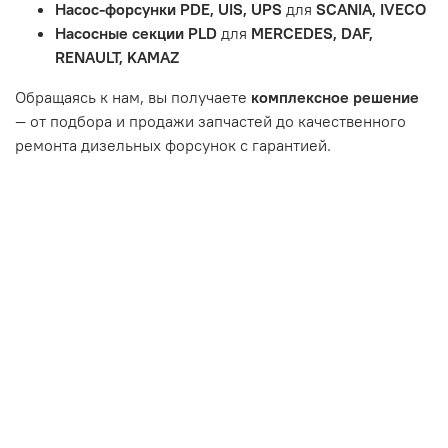
Насос-форсунки PDE, UIS, UPS
для
SCANIA, IVECO
или чрезмерным износом.
Насосные секции PLD
для
MERCEDES, DAF,
Неисправность топливной системы или системы
RENAULT, KAMAZ
впуска/выпуска.
Обращаясь к нам, вы получаете
комплексное решение
— от подбора и продажи запчастей до качественного
ремонта дизельных форсунок с гарантией.