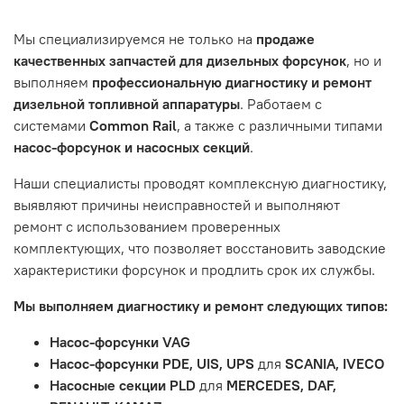
Танкограда, 71П
Наш сервисный центр не несет ответственности за
Мы специализируемся не только на
продаже
неисправности, вызванные нарушением правил
качественных запчастей для дизельных форсунок
, но и
обслуживания или эксплуатации автомобиля. Если у вас
выполняем
профессиональную диагностику и ремонт
возникнут проблемы с отремонтированной системой,
дизельной топливной аппаратуры
. Работаем с
мы обязательно разберемся в ситуации и предложим
системами
Common Rail
, а также с различными типами
решение. Однако если проблема вызвана одним из
насос-форсунок и насосных секций
.
перечисленных выше факторов, мы не сможем
предоставить гарантийное обслуживание.
Наши специалисты проводят комплексную диагностику,
выявляют причины неисправностей и выполняют
Гарантия не распространяется на следующие случаи:
ремонт с использованием проверенных
Истек гарантийный срок.
комплектующих, что позволяет восстановить заводские
Товар является расходным материалом, который
характеристики форсунок и продлить срок их службы.
подвержен естественному износу. Это включает
Мы выполняем диагностику и ремонт следующих типов:
тормозные колодки, диски сцепления, свечи зажигания
и т.д.
Насос-форсунки VAG
Неисправности вызваны ДТП, неправильной установкой
Насос-форсунки PDE, UIS, UPS
для
SCANIA, IVECO
или чрезмерным износом.
Насосные секции PLD
для
MERCEDES, DAF,
Неисправность топливной системы или системы