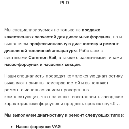
Проверьте правильность ввода информации: позиции
PLD
которая удобна вам.
знакомы с основными правилами обслуживания и
заказа, выбор местоположения, данные о покупателе.
- Самовывоз по адресу: Челябинск, ул. Героев
эксплуатации вашего автомобиля.
Нажмите кнопку «Подтвердить заказ»
Танкограда, 71П
Наш сервисный центр не несет ответственности за
Мы специализируемся не только на
продаже
неисправности, вызванные нарушением правил
качественных запчастей для дизельных форсунок
, но и
обслуживания или эксплуатации автомобиля. Если у вас
выполняем
профессиональную диагностику и ремонт
возникнут проблемы с отремонтированной системой,
дизельной топливной аппаратуры
. Работаем с
мы обязательно разберемся в ситуации и предложим
системами
Common Rail
, а также с различными типами
решение. Однако если проблема вызвана одним из
насос-форсунок и насосных секций
.
перечисленных выше факторов, мы не сможем
предоставить гарантийное обслуживание.
Наши специалисты проводят комплексную диагностику,
выявляют причины неисправностей и выполняют
Гарантия не распространяется на следующие случаи:
ремонт с использованием проверенных
Истек гарантийный срок.
комплектующих, что позволяет восстановить заводские
Товар является расходным материалом, который
характеристики форсунок и продлить срок их службы.
подвержен естественному износу. Это включает
Мы выполняем диагностику и ремонт следующих типов:
тормозные колодки, диски сцепления, свечи зажигания
и т.д.
Насос-форсунки VAG