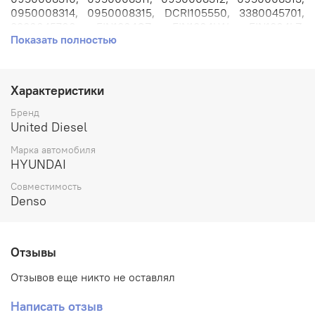
0950008314, 0950008315, DCRI105550, 3380045701,
3380045700, FIN1804CZ, FIN1804LW, FIN1804LZ,
Показать полностью
FIN1804MT, FIN1804RF, FIN1804WY.
Артикул: 72,1+0.
Характеристики
Размер: 72,1х4,3 мм.
Бренд
Производитель: United Diesel.
United Diesel
Марка автомобиля
HYUNDAI
Совместимость
Denso
Отзывы
Отзывов еще никто не оставлял
Написать отзыв