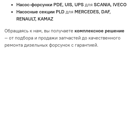
Неисправности вызваны ДТП, неправильной установкой
Насос-форсунки PDE, UIS, UPS
для
SCANIA, IVECO
или чрезмерным износом.
Насосные секции PLD
для
MERCEDES, DAF,
Неисправность топливной системы или системы
RENAULT, KAMAZ
впуска/выпуска.
Обращаясь к нам, вы получаете
комплексное решение
— от подбора и продажи запчастей до качественного
ремонта дизельных форсунок с гарантией.