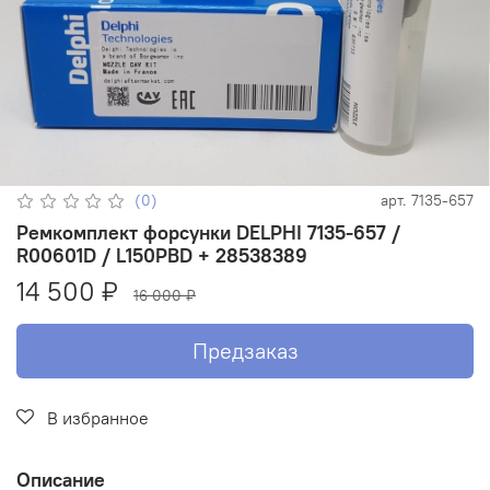
(0)
арт.
7135-657
Ремкомплект форсунки DELPHI 7135-657 /
R00601D / L150PBD + 28538389
14 500 ₽
16 000 ₽
Предзаказ
В избранное
Описание