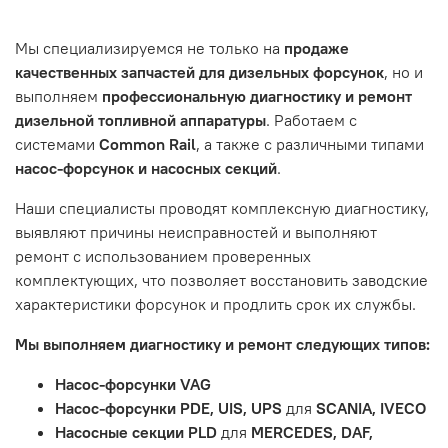
Танкограда, 71П
Наш сервисный центр не несет ответственности за
Мы специализируемся не только на
продаже
неисправности, вызванные нарушением правил
качественных запчастей для дизельных форсунок
, но и
обслуживания или эксплуатации автомобиля. Если у вас
выполняем
профессиональную диагностику и ремонт
возникнут проблемы с отремонтированной системой,
дизельной топливной аппаратуры
. Работаем с
мы обязательно разберемся в ситуации и предложим
системами
Common Rail
, а также с различными типами
решение. Однако если проблема вызвана одним из
насос-форсунок и насосных секций
.
перечисленных выше факторов, мы не сможем
предоставить гарантийное обслуживание.
Наши специалисты проводят комплексную диагностику,
выявляют причины неисправностей и выполняют
Гарантия не распространяется на следующие случаи:
ремонт с использованием проверенных
Истек гарантийный срок.
комплектующих, что позволяет восстановить заводские
Товар является расходным материалом, который
характеристики форсунок и продлить срок их службы.
подвержен естественному износу. Это включает
Мы выполняем диагностику и ремонт следующих типов:
тормозные колодки, диски сцепления, свечи зажигания
и т.д.
Насос-форсунки VAG
Неисправности вызваны ДТП, неправильной установкой
Насос-форсунки PDE, UIS, UPS
для
SCANIA, IVECO
или чрезмерным износом.
Насосные секции PLD
для
MERCEDES, DAF,
Неисправность топливной системы или системы