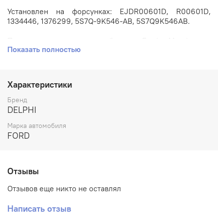
Установлен на форсунках: EJDR00601D, R00601D,
1334446, 1376299, 5S7Q-9K546-AB, 5S7Q9K546AB.
Применяется на автомобилях: Ford Mondeo с
Показать полностью
двигателем 2.2л. TDCi QJBA, QJBB, QJBC, QJBD, Евро 3.
Артикул: 7135-657.
Характеристики
Состав ремкомплекта: распылитель форсунки -
L150PBD, клапан форсунки - 28538389.
Бренд
DELPHI
Производитель: DELPHI.
Марка автомобиля
FORD
Отзывы
Отзывов еще никто не оставлял
Написать отзыв