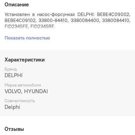
Описание
Установлен в насос-форсунках DELPHI: BEBE4C09002,
BEBE4C09102, 33800-84410, 3380084400, 3380084410,
FID2345FE, FID2345RF.
Показать полностью
Применяется на автомобилях: HYUNDAI с двигателем
12.9 л. D6CA, D6CB2.
Артикул: L233PBC.
Характеристики
Номера аналогов: L233, L233PBD, ALLA152FL233,
Бренд
PL233PBC.
DELPHI
Марка автомобиля
Производитель: DELPHI.
VOLVO, HYUNDAI
Совместимость
Dеlphi
Отзывы