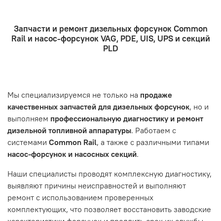
сведения, которые могут пригодиться курьеру,
специализирующимися на ремонте дизельной
например: подъезды в доме считаются справа налево
- Доставка по городу бесплатно. Собственная
топливной аппаратуры. Когда вы обращаетесь за
Запчасти и ремонт дизельных форсунок Common
курьерская служба.
ремонтом, подразумевается, что ваш автомобиль
- Оформление заказа
Rail и насос-форсунок VAG, PDE, UIS, UPS и секций
- Отправка по России и СНГ транспортной компанией,
находится в хорошем состоянии и что вы, как клиент,
Проверьте правильность ввода информации: позиции
PLD
которая удобна вам.
знакомы с основными правилами обслуживания и
заказа, выбор местоположения, данные о покупателе.
- Самовывоз по адресу: Челябинск, ул. Героев
эксплуатации вашего автомобиля.
Нажмите кнопку «Подтвердить заказ»
Танкограда, 71П
Наш сервисный центр не несет ответственности за
Мы специализируемся не только на
продаже
неисправности, вызванные нарушением правил
качественных запчастей для дизельных форсунок
, но и
обслуживания или эксплуатации автомобиля. Если у вас
выполняем
профессиональную диагностику и ремонт
возникнут проблемы с отремонтированной системой,
дизельной топливной аппаратуры
. Работаем с
мы обязательно разберемся в ситуации и предложим
системами
Common Rail
, а также с различными типами
решение. Однако если проблема вызвана одним из
насос-форсунок и насосных секций
.
перечисленных выше факторов, мы не сможем
предоставить гарантийное обслуживание.
Наши специалисты проводят комплексную диагностику,
выявляют причины неисправностей и выполняют
Гарантия не распространяется на следующие случаи:
ремонт с использованием проверенных
Истек гарантийный срок.
комплектующих, что позволяет восстановить заводские
Товар является расходным материалом, который
характеристики форсунок и продлить срок их службы.