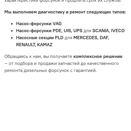
подвержен естественному износу. Это включает
Мы выполняем диагностику и ремонт следующих типов:
тормозные колодки, диски сцепления, свечи зажигания
и т.д.
Насос-форсунки VAG
Неисправности вызваны ДТП, неправильной установкой
Насос-форсунки PDE, UIS, UPS
для
SCANIA, IVECO
или чрезмерным износом.
Насосные секции PLD
для
MERCEDES, DAF,
Неисправность топливной системы или системы
RENAULT, KAMAZ
впуска/выпуска.
Обращаясь к нам, вы получаете
комплексное решение
— от подбора и продажи запчастей до качественного
ремонта дизельных форсунок с гарантией.