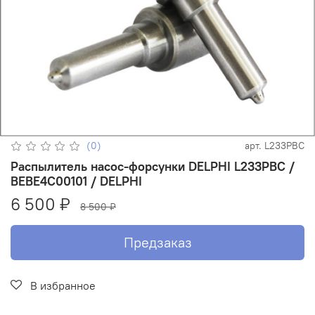
(0)
арт.
L233PBC
Распылитель насос-форсунки DELPHI L233PBC /
BEBE4C00101 / DELPHI
6 500 ₽
8 500 ₽
Предзаказ
В избранное