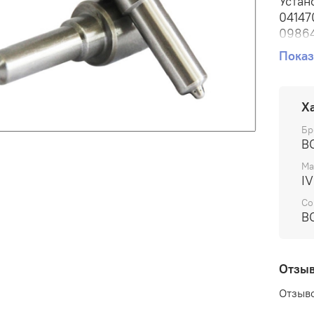
Устан
04147
09864
Показ
Прим
EuroT
F3A
Х
сельс
Бр
B
Артик
Ма
Номер
I
PDLLA
Со
B
Произ
Отзы
Отзыво