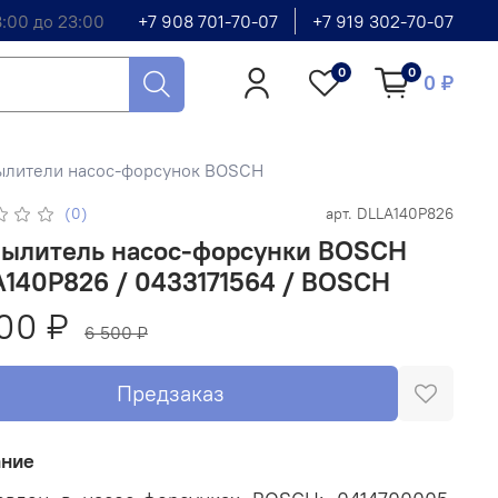
8:00 до 23:00
+7 908 701-70-07
+7 919 302-70-07
0
0
0 ₽
ылители насос-форсунок BOSCH
(0)
арт.
DLLA140P826
пылитель насос-форсунки BOSCH
A140P826 / 0433171564 / BOSCH
00 ₽
6 500 ₽
Предзаказ
ание