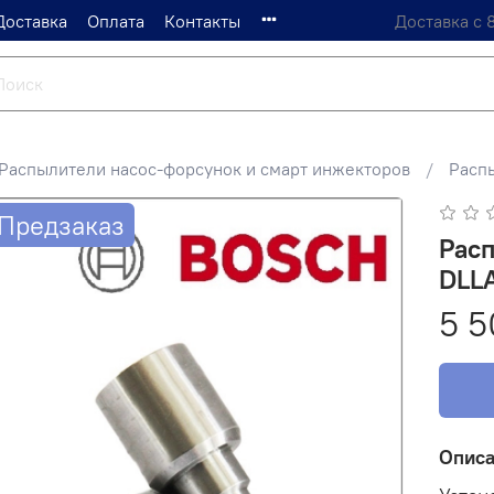
Доставка
Оплата
Контакты
Доставка с 
Распылители насос-форсунок и смарт инжекторов
Расп
Предзаказ
Рас
DLL
5 5
Опис