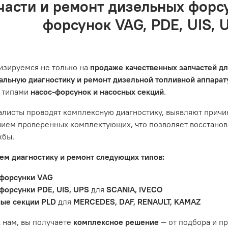
 основными правилами обслуживания и эксплуатации вашег
части и ремонт дизельных форс
 правильность ввода информации: позиции заказа, выбор м
оз по адресу: Челябинск, ул. Героев Танкограда, 71П
одтвердить заказ»
форсунок VAG, PDE, UIS, 
сный центр не несет ответственности за неисправности, в
ции автомобиля. Если у вас возникнут проблемы с отремон
и предложим решение. Однако если проблема вызвана одн
ить гарантийное обслуживание.
изируемся не только на
продаже качественных запчастей д
не распространяется на следующие случаи:
льную диагностику и ремонт дизельной топливной аппара
 типами
насос-форсунок и насосных секций
.
антийный срок.
яется расходным материалом, который подвержен естествен
листы проводят комплексную диагностику, выявляют причи
пления, свечи зажигания и т.д.
ием проверенных комплектующих, что позволяет восстанови
ости вызваны ДТП, неправильной установкой или чрезмерн
жбы.
ость топливной системы или системы впуска/выпуска.
м диагностику и ремонт следующих типов:
форсунки VAG
форсунки PDE, UIS, UPS
для
SCANIA, IVECO
ые секции PLD
для
MERCEDES, DAF, RENAULT, KAMAZ
 нам, вы получаете
комплексное решение
— от подбора и п