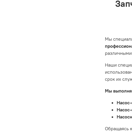
знакомы с
Зап
Проверьте
- Самовыв
кнопку «П
Наш серви
эксплуата
ситуации 
предостав
Мы специал
Гарантия 
профессиона
различными
Истек гар
Товар явл
Наши специа
диски сце
использован
Неисправн
срок их слу
Неисправн
Мы выполняе
Насос-
Насос-
Насосн
Обращаясь к