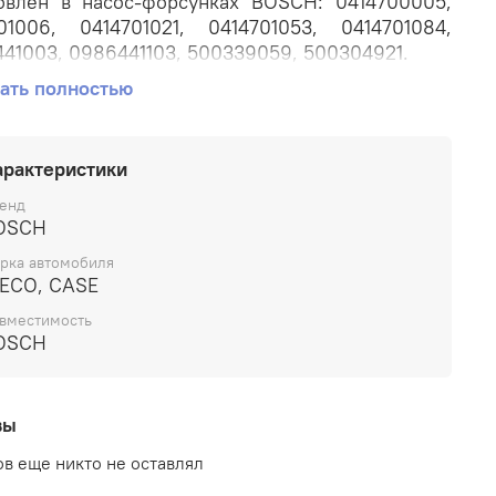
овлен в насос-форсунках BOSCH: 0414700005,
01006, 0414701021, 0414701053, 0414701084,
41003, 0986441103, 500339059, 500304921.
ать полностью
еняется на автомобилях: IVECO Eurostar,
ech, EuroTrakker, Stralis с двигателем 10,5 л.
E0681E, 10,3 л. F3AE0681D //
арактеристики
кохозяйственная техника CASE.
енд
OSCH
ул: DLLA140P826.
рка автомобиля
а аналогов: 0433171564, A-02-127-00-00-02,
VECO, CASE
140P826, ALLA140P826.
вместимость
OSCH
водитель: BOSCH.
вы
в еще никто не оставлял