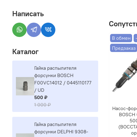
Написать
Сопутст
В обмен
Предзаказ
Каталог
Гайка распылителя
форсунки BOSCH
F00VC14012 / 0445110177
/ UD
500 ₽
1 000 ₽
Насос-фор
BOSCH 
50
Гайка распылителя
(ВОССТ
форсунки DELPHI 9308-
ор