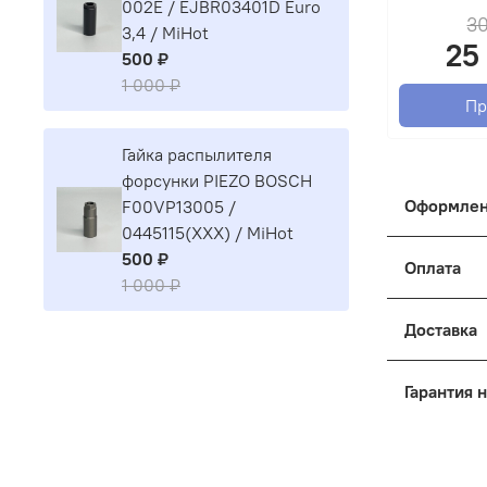
002E / EJBR03401D Euro
3
3,4 / MiHot
25
500 ₽
1 000 ₽
Пр
Гайка распылителя
форсунки PIEZO BOSCH
Оформлен
F00VP13005 /
0445115(XXX) / MiHot
Как оформ
500 ₽
Оплата
1 000 ₽
Оформить 
- Выберит
Корзина, 
Доставка
- Покупат
Отправка 
Гарантия 
Введите д
Наш интер
могут при
Мы работа
- Доставк
обращаете
- Оформле
- Отправк