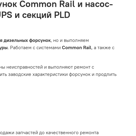
о автомобиля.
унок Common Rail и насос-
естоположения, данные о покупателе. Нажмите
UPS и секций PLD
ызванные нарушением правил обслуживания или
тированной системой, мы обязательно разберемся в
им из перечисленных выше факторов, мы не сможем
ля дизельных форсунок
, но и выполняем
туры
. Работаем с системами
Common Rail
, а также с
ному износу. Это включает тормозные колодки,
ны неисправностей и выполняют ремонт с
ть заводские характеристики форсунок и продлить
ым износом.
родажи запчастей до качественного ремонта