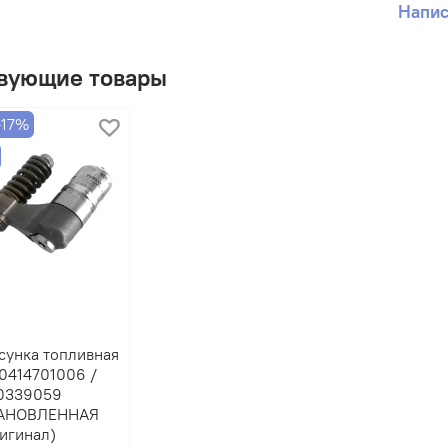
Напис
вующие товары
-17%
сунка топливная
0414701006 /
0339059
АНОВЛЕННАЯ
игинал)