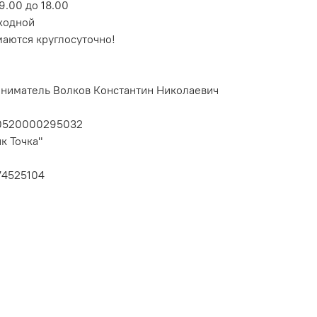
9.00 до 18.00
ходной
маются круглосуточно!
ниматель Волков Константин Николаевич
10520000295032
к Точка"
74525104