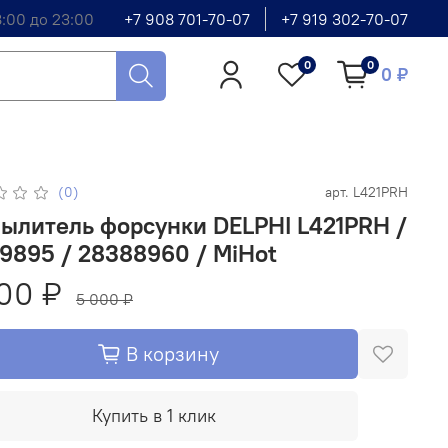
8:00 до 23:00
+7 908 701-70-07
+7 919 302-70-07
0
0
0 ₽
(0)
арт.
L421PRH
ылитель форсунки DELPHI L421PRH /
9895 / 28388960 / MiHot
00 ₽
5 000 ₽
В корзину
Купить в 1 клик