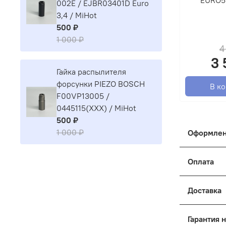
002E / EJBR03401D Euro
3,4 / MiHot
500 ₽
1 000 ₽
4
3 
Гайка распылителя
форсунки PIEZO BOSCH
В к
F00VP13005 /
0445115(XXX) / MiHot
500 ₽
1 000 ₽
Оформлен
Как оформ
Оплата
Оформить 
- Выберит
Корзина, 
Доставка
- Покупат
Отправка 
Гарантия 
Введите д