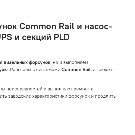
рава налево
дизельной топливной аппаратуры. Когда вы
ится в хорошем состоянии и что вы, как клиент,
вам.
о автомобиля.
унок Common Rail и насос-
естоположения, данные о покупателе. Нажмите
UPS и секций PLD
ызванные нарушением правил обслуживания или
тированной системой, мы обязательно разберемся в
им из перечисленных выше факторов, мы не сможем
ля дизельных форсунок
, но и выполняем
туры
. Работаем с системами
Common Rail
, а также с
ному износу. Это включает тормозные колодки,
ны неисправностей и выполняют ремонт с
ть заводские характеристики форсунок и продлить
ым износом.