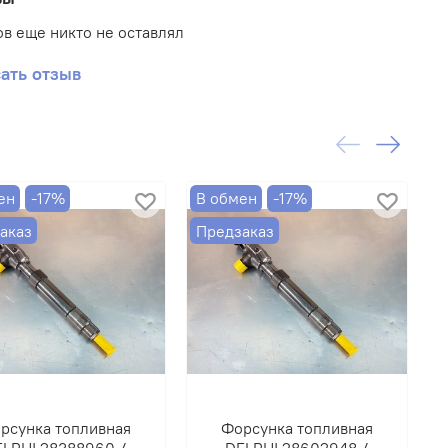
в еще никто не оставлял
ать отзыв
ен
-17%
В обмен
-17%
-
аказ
Предзаказ
рсунка топливная
Форсунка топливная
ELPHI 28388960 /
DELPHI 28602948 /