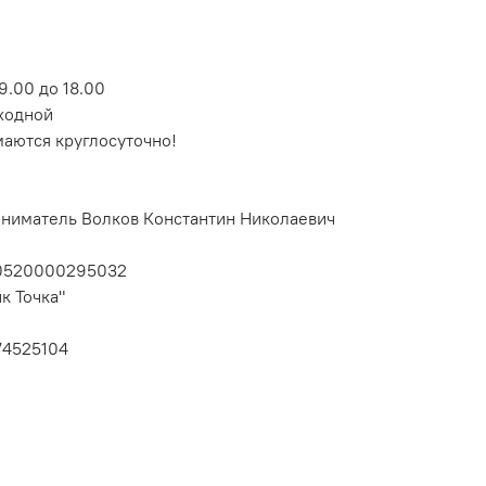
9.00 до 18.00
ходной
маются круглосуточно!
ниматель Волков Константин Николаевич
10520000295032
к Точка"
74525104