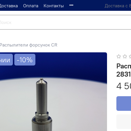
Доставка
Оплата
Контакты
Доставка с 
Распылители форсунок CR
чии
-10%
Расп
2831
4 5