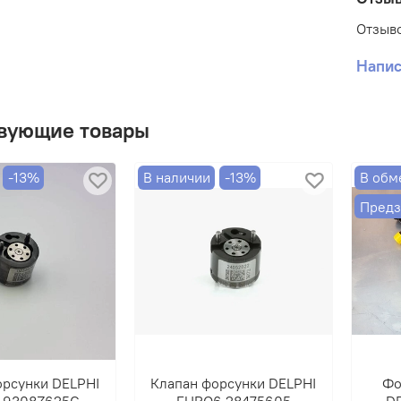
Отзыво
Напис
вующие товары
-13%
В наличии
-13%
В обм
Предз
орсунки DELPHI
Клапан форсунки DELPHI
Фо
 9308Z625C
EURO6 28475605
D