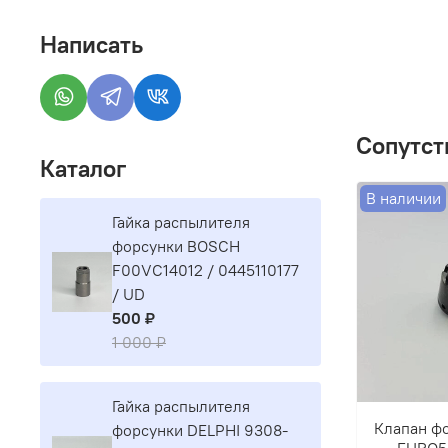
Написать
Сопутст
Каталог
В наличии
Гайка распылителя
форсунки BOSCH
F00VC14012 / 0445110177
/ UD
500 ₽
1 000 ₽
Гайка распылителя
Клапан ф
форсунки DELPHI 9308-
EURO5