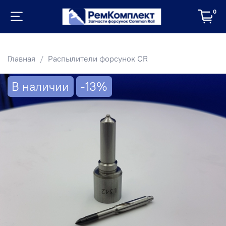
0
Главная
Распылители форсунок CR
В наличии
-13%