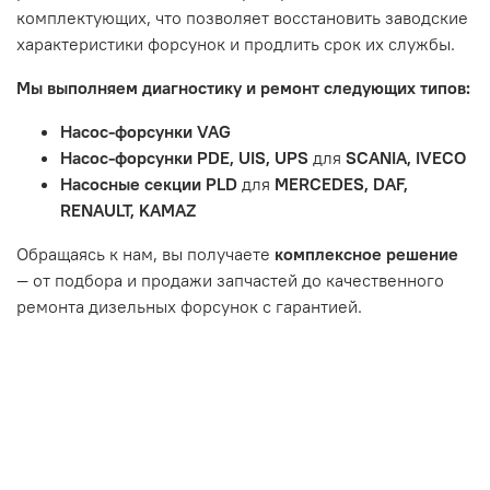
Истек гарантийный срок.
комплектующих, что позволяет восстановить заводские
Товар является расходным материалом, который
характеристики форсунок и продлить срок их службы.
подвержен естественному износу. Это включает
Мы выполняем диагностику и ремонт следующих типов:
тормозные колодки, диски сцепления, свечи зажигания
и т.д.
Насос-форсунки VAG
Неисправности вызваны ДТП, неправильной установкой
Насос-форсунки PDE, UIS, UPS
для
SCANIA, IVECO
или чрезмерным износом.
Насосные секции PLD
для
MERCEDES, DAF,
Неисправность топливной системы или системы
RENAULT, KAMAZ
впуска/выпуска.
Обращаясь к нам, вы получаете
комплексное решение
— от подбора и продажи запчастей до качественного
ремонта дизельных форсунок с гарантией.