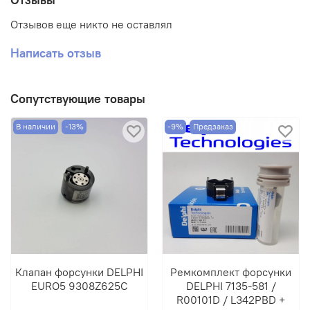
Отзывов еще никто не оставлял
Написать отзыв
Сопутствующие товары
В наличии
-13%
-9%
Предзаказ
Клапан форсунки DELPHI
Ремкомплект форсунки
EURO5 9308Z625C
DELPHI 7135-581 /
R00101D / L342PBD +