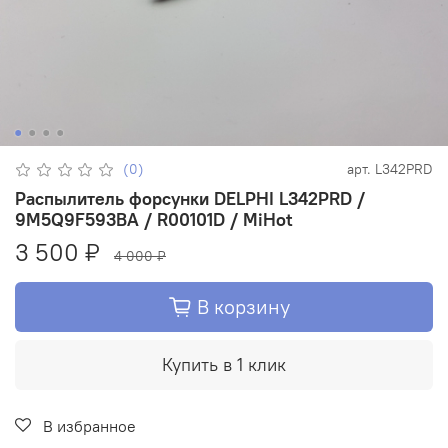
(0)
арт.
L342PRD
Распылитель форсунки DELPHI L342PRD /
9M5Q9F593BA / R00101D / MiHot
3 500 ₽
4 000 ₽
В корзину
Купить в 1 клик
В избранное