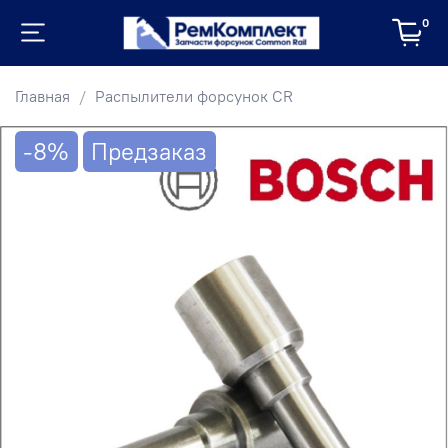
0
Главная
Распылители форсунок CR
-8%
Предзаказ