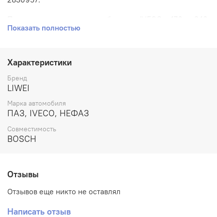
Применяется на автомобилях: IVECO 170, 240,
Показать полностью
EuroCargo с двигателем 5.9л. F4AE0681, F4AE0481,
F4AFE611 // NEFAZ 5297, 5299 с двигателем 6.7л. 6ISBE.
Артикул: DSLA143P970.
Характеристики
Номера аналогов: 0433175271, FZB1877LE, FZB1877LW,
Бренд
FZB1877SN.
LIWEI
Марка автомобиля
Производитель: LIWEI.
ПАЗ, IVECO, НЕФАЗ
Совместимость
BOSCH
Отзывы
Отзывов еще никто не оставлял
Написать отзыв