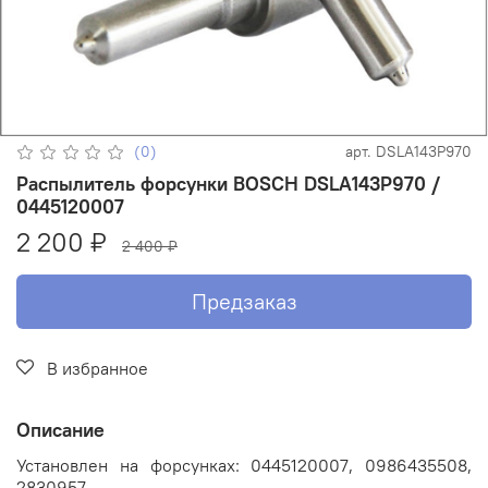
(0)
арт.
DSLA143P970
Распылитель форсунки BOSCH DSLA143P970 /
0445120007
2 200 ₽
2 400 ₽
Предзаказ
В избранное
Описание
Установлен на форсунках: 0445120007, 0986435508,
2830957.