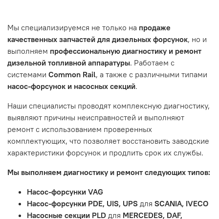
Нажмите кнопку «Подтвердить заказ»
Танкограда, 71П
Наш сервисный центр не несет ответственности за
Мы специализируемся не только на
продаже
неисправности, вызванные нарушением правил
качественных запчастей для дизельных форсунок
, но и
обслуживания или эксплуатации автомобиля. Если у вас
выполняем
профессиональную диагностику и ремонт
возникнут проблемы с отремонтированной системой,
дизельной топливной аппаратуры
. Работаем с
мы обязательно разберемся в ситуации и предложим
системами
Common Rail
, а также с различными типами
решение. Однако если проблема вызвана одним из
насос-форсунок и насосных секций
.
перечисленных выше факторов, мы не сможем
предоставить гарантийное обслуживание.
Наши специалисты проводят комплексную диагностику,
выявляют причины неисправностей и выполняют
Гарантия не распространяется на следующие случаи:
ремонт с использованием проверенных
Истек гарантийный срок.
комплектующих, что позволяет восстановить заводские
Товар является расходным материалом, который
характеристики форсунок и продлить срок их службы.
подвержен естественному износу. Это включает
Мы выполняем диагностику и ремонт следующих типов:
тормозные колодки, диски сцепления, свечи зажигания
и т.д.
Насос-форсунки VAG
Неисправности вызваны ДТП, неправильной установкой
Насос-форсунки PDE, UIS, UPS
для
SCANIA, IVECO
или чрезмерным износом.
Насосные секции PLD
для
MERCEDES, DAF,