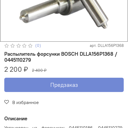
(0)
арт.
DLLA156P1368
Распылитель форсунки BOSCH DLLA156P1368 /
0445110279
2 200 ₽
2 400 ₽
Предзаказ
В избранное
Описание
Установлен на форсунках: 0445110186, 0445110279,