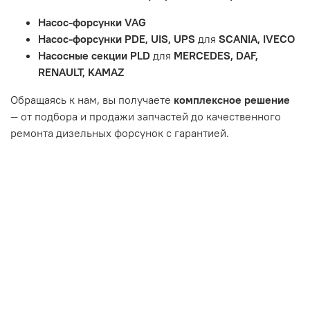
и т.д.
Насос-форсунки VAG
Неисправности вызваны ДТП, неправильной установкой
Насос-форсунки PDE, UIS, UPS
для
SCANIA, IVECO
или чрезмерным износом.
Насосные секции PLD
для
MERCEDES, DAF,
Неисправность топливной системы или системы
RENAULT, KAMAZ
впуска/выпуска.
Обращаясь к нам, вы получаете
комплексное решение
— от подбора и продажи запчастей до качественного
ремонта дизельных форсунок с гарантией.