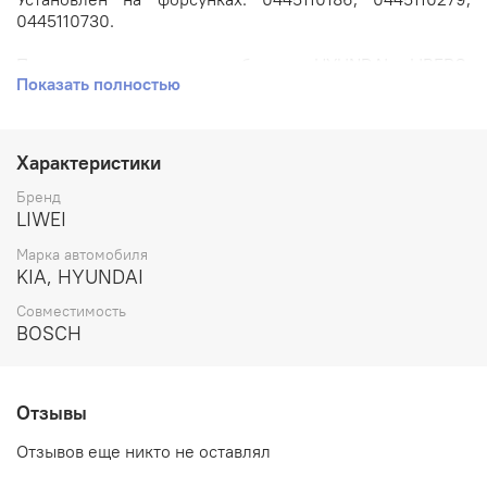
0445110730.
Применяется на автомобилях: HYUNDAI LIBERO,
Показать полностью
STAREX, H-1, SATELLITE // KIA SORENTO с двигателем
2.5л. CRDI D4CB.
Артикул: DLLA156P1368.
Характеристики
Номера аналогов: 0433171848, FZB1728FE, FZB1728LW,
Бренд
FZB1728LZ, FZB1728MT, FZB1728WY.
LIWEI
Марка автомобиля
Производитель: LIWEI.
KIA, HYUNDAI
Совместимость
BOSCH
Отзывы
Отзывов еще никто не оставлял