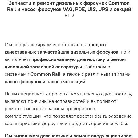
Запчасти и ремонт дизельных форсунок Common
курьерская служба.
ремонтом, подразумевается, что ваш автомобиль
- Оформление заказа
Rail и насос-форсунок VAG, PDE, UIS, UPS и секций
- Отправка по России и СНГ транспортной компанией,
находится в хорошем состоянии и что вы, как клиент,
Проверьте правильность ввода информации: позиции
PLD
которая удобна вам.
знакомы с основными правилами обслуживания и
заказа, выбор местоположения, данные о покупателе.
- Самовывоз по адресу: Челябинск, ул. Героев
эксплуатации вашего автомобиля.
Нажмите кнопку «Подтвердить заказ»
Танкограда, 71П
Наш сервисный центр не несет ответственности за
Мы специализируемся не только на
продаже
неисправности, вызванные нарушением правил
качественных запчастей для дизельных форсунок
, но и
обслуживания или эксплуатации автомобиля. Если у вас
выполняем
профессиональную диагностику и ремонт
возникнут проблемы с отремонтированной системой,
дизельной топливной аппаратуры
. Работаем с
мы обязательно разберемся в ситуации и предложим
системами
Common Rail
, а также с различными типами
решение. Однако если проблема вызвана одним из
насос-форсунок и насосных секций
.
перечисленных выше факторов, мы не сможем
предоставить гарантийное обслуживание.
Наши специалисты проводят комплексную диагностику,
выявляют причины неисправностей и выполняют
Гарантия не распространяется на следующие случаи:
ремонт с использованием проверенных
Истек гарантийный срок.
комплектующих, что позволяет восстановить заводские
Товар является расходным материалом, который
характеристики форсунок и продлить срок их службы.
подвержен естественному износу. Это включает
Мы выполняем диагностику и ремонт следующих типов:
тормозные колодки, диски сцепления, свечи зажигания