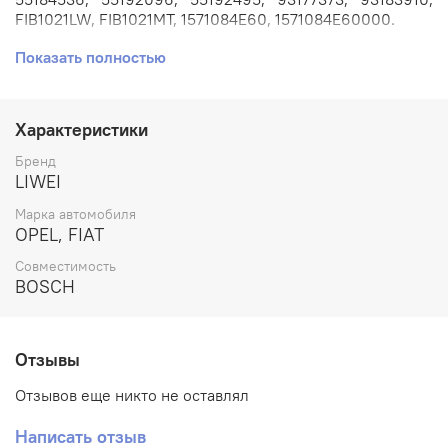
FIB1021LW, FIB1021MT, 1571084E60, 1571084E60000.
Показать полностью
Применяется на автомобилях: FIAT ALBEA, DOBLO, IDEA,
PALIO, PANDA, PUNTO // LANCIA MUSA, YPSILON // OPEL
AGILE, COMBO, CORSA, MERIVA, TIGRA // SUZUKI IGNIS,
SWIFT, WAGON R+ с двигателем 1.3л. Z13DT, 188A9.000.
Характеристики
Артикул: DLLA150P1224.
Бренд
LIWEI
Номера аналогов: 0433171774, FZB2223FE, FZB2223LE,
Марка автомобиля
FZB2223LW, FZB2223MT.
OPEL, FIAT
Производитель: LIWEI.
Совместимость
BOSCH
Отзывы
Отзывов еще никто не оставлял
Написать отзыв