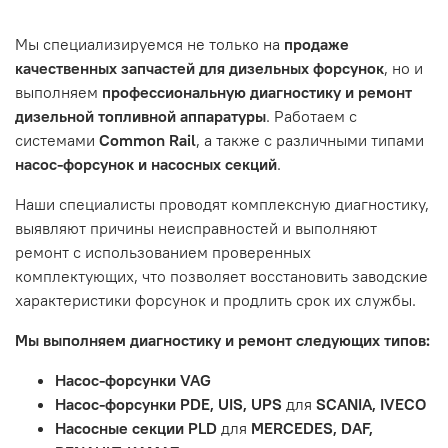
Танкограда, 71П
Наш сервисный центр не несет ответственности за
Мы специализируемся не только на
продаже
неисправности, вызванные нарушением правил
качественных запчастей для дизельных форсунок
, но и
обслуживания или эксплуатации автомобиля. Если у вас
выполняем
профессиональную диагностику и ремонт
возникнут проблемы с отремонтированной системой,
дизельной топливной аппаратуры
. Работаем с
мы обязательно разберемся в ситуации и предложим
системами
Common Rail
, а также с различными типами
решение. Однако если проблема вызвана одним из
насос-форсунок и насосных секций
.
перечисленных выше факторов, мы не сможем
предоставить гарантийное обслуживание.
Наши специалисты проводят комплексную диагностику,
выявляют причины неисправностей и выполняют
Гарантия не распространяется на следующие случаи:
ремонт с использованием проверенных
Истек гарантийный срок.
комплектующих, что позволяет восстановить заводские
Товар является расходным материалом, который
характеристики форсунок и продлить срок их службы.
подвержен естественному износу. Это включает
Мы выполняем диагностику и ремонт следующих типов:
тормозные колодки, диски сцепления, свечи зажигания
и т.д.
Насос-форсунки VAG
Неисправности вызваны ДТП, неправильной установкой
Насос-форсунки PDE, UIS, UPS
для
SCANIA, IVECO
или чрезмерным износом.
Насосные секции PLD
для
MERCEDES, DAF,
Неисправность топливной системы или системы