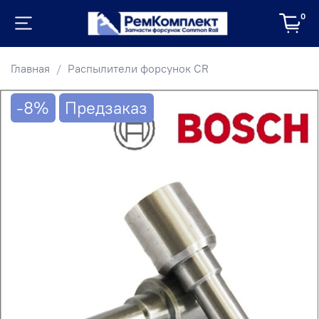
0
Главная
Распылители форсунок CR
-8%
Предзаказ