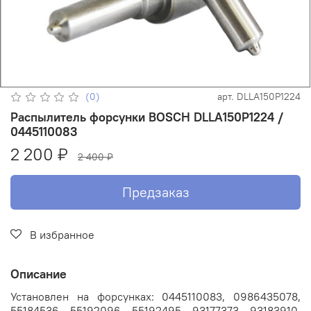
(0)
арт.
DLLA150P1224
Распылитель форсунки BOSCH DLLA150P1224 /
0445110083
2 200 ₽
2 400 ₽
Предзаказ
В избранное
Описание
Установлен на форсунках: 0445110083, 0986435078,
55184536, 55192096, 55192495, 93177373, 93183910,