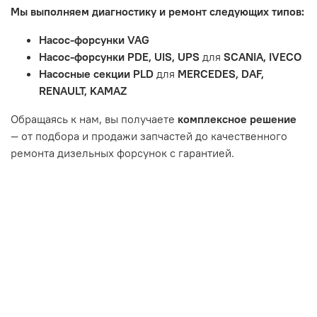
Мы выполняем диагностику и ремонт следующих типов:
тормозные колодки, диски сцепления, свечи зажигания
и т.д.
Насос-форсунки VAG
Неисправности вызваны ДТП, неправильной установкой
Насос-форсунки PDE, UIS, UPS
для
SCANIA, IVECO
или чрезмерным износом.
Насосные секции PLD
для
MERCEDES, DAF,
Неисправность топливной системы или системы
RENAULT, KAMAZ
впуска/выпуска.
Обращаясь к нам, вы получаете
комплексное решение
— от подбора и продажи запчастей до качественного
ремонта дизельных форсунок с гарантией.