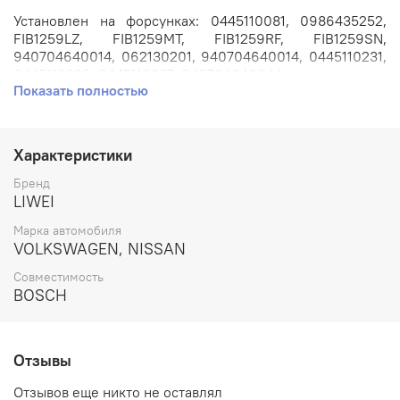
Установлен на форсунках: 0445110081, 0986435252,
FIB1259LZ, FIB1259MT, FIB1259RF, FIB1259SN,
940704640014, 062130201, 940704640014, 0445110231,
0445110336, 0445110337, 940704640044.
Показать полностью
Применяется на автомобилях: VOLKSWAGEN LT с
двигателем 2.8л. 2.8 TDI AUH / Nissan Frontier, Xterra с
двигателем 2.8л. MWM.
Характеристики
Бренд
Артикул: DLLA148P1067.
LIWEI
Марка автомобиля
Номера аналогов: ALLA148P1067, 0433171693.
VOLKSWAGEN, NISSAN
Производитель: LIWEI.
Совместимость
BOSCH
Отзывы
Отзывов еще никто не оставлял