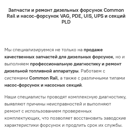
например: подъезды в доме считаются справа налево
- Доставка по городу бесплатно. Собственная
топливной аппаратуры. Когда вы обращаетесь за
Запчасти и ремонт дизельных форсунок Common
курьерская служба.
ремонтом, подразумевается, что ваш автомобиль
- Оформление заказа
Rail и насос-форсунок VAG, PDE, UIS, UPS и секций
- Отправка по России и СНГ транспортной компанией,
находится в хорошем состоянии и что вы, как клиент,
Проверьте правильность ввода информации: позиции
PLD
которая удобна вам.
знакомы с основными правилами обслуживания и
заказа, выбор местоположения, данные о покупателе.
- Самовывоз по адресу: Челябинск, ул. Героев
эксплуатации вашего автомобиля.
Нажмите кнопку «Подтвердить заказ»
Танкограда, 71П
Наш сервисный центр не несет ответственности за
Мы специализируемся не только на
продаже
неисправности, вызванные нарушением правил
качественных запчастей для дизельных форсунок
, но и
обслуживания или эксплуатации автомобиля. Если у вас
выполняем
профессиональную диагностику и ремонт
возникнут проблемы с отремонтированной системой,
дизельной топливной аппаратуры
. Работаем с
мы обязательно разберемся в ситуации и предложим
системами
Common Rail
, а также с различными типами
решение. Однако если проблема вызвана одним из
насос-форсунок и насосных секций
.
перечисленных выше факторов, мы не сможем
предоставить гарантийное обслуживание.
Наши специалисты проводят комплексную диагностику,
выявляют причины неисправностей и выполняют
Гарантия не распространяется на следующие случаи:
ремонт с использованием проверенных
Истек гарантийный срок.
комплектующих, что позволяет восстановить заводские
Товар является расходным материалом, который
характеристики форсунок и продлить срок их службы.
подвержен естественному износу. Это включает