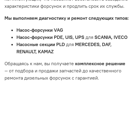
Товар является расходным материалом, который
характеристики форсунок и продлить срок их службы.
подвержен естественному износу. Это включает
Мы выполняем диагностику и ремонт следующих типов:
тормозные колодки, диски сцепления, свечи зажигания
и т.д.
Насос-форсунки VAG
Неисправности вызваны ДТП, неправильной установкой
Насос-форсунки PDE, UIS, UPS
для
SCANIA, IVECO
или чрезмерным износом.
Насосные секции PLD
для
MERCEDES, DAF,
Неисправность топливной системы или системы
RENAULT, KAMAZ
впуска/выпуска.
Обращаясь к нам, вы получаете
комплексное решение
— от подбора и продажи запчастей до качественного
ремонта дизельных форсунок с гарантией.