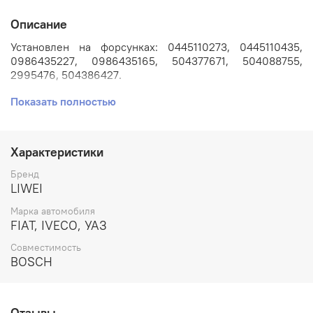
Описание
Установлен на форсунках: 0445110273, 0445110435,
0986435227, 0986435165, 504377671, 504088755,
2995476, 504386427.
Показать полностью
Применяется на автомобилях: CITROEN JUMPER // FIAT
DUCATO // IVECO DAILY // PEUGEOT BOXER // UAZ
PATRIOT с двигателем 2.3л. F1AE0481, F1AE0591C.
Характеристики
Артикул: DLLA142P1595.
Бренд
Номера аналогов: 0433171974, DLLA142P1595,
LIWEI
FZB1204LE, FZB1204LZ, FZB1204RF.
Марка автомобиля
FIAT, IVECO, УАЗ
Производитель: LIWEI.
Совместимость
BOSCH
Отзывы