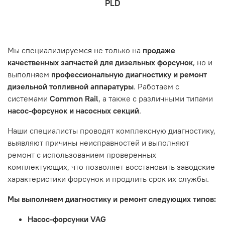
PLD
которая удобна вам.
знакомы с основными правилами обслуживания и
заказа, выбор местоположения, данные о покупателе.
- Самовывоз по адресу: Челябинск, ул. Героев
эксплуатации вашего автомобиля.
Нажмите кнопку «Подтвердить заказ»
Танкограда, 71П
Наш сервисный центр не несет ответственности за
Мы специализируемся не только на
продаже
неисправности, вызванные нарушением правил
качественных запчастей для дизельных форсунок
, но и
обслуживания или эксплуатации автомобиля. Если у вас
выполняем
профессиональную диагностику и ремонт
возникнут проблемы с отремонтированной системой,
дизельной топливной аппаратуры
. Работаем с
мы обязательно разберемся в ситуации и предложим
системами
Common Rail
, а также с различными типами
решение. Однако если проблема вызвана одним из
насос-форсунок и насосных секций
.
перечисленных выше факторов, мы не сможем
предоставить гарантийное обслуживание.
Наши специалисты проводят комплексную диагностику,
выявляют причины неисправностей и выполняют
Гарантия не распространяется на следующие случаи:
ремонт с использованием проверенных
Истек гарантийный срок.
комплектующих, что позволяет восстановить заводские
Товар является расходным материалом, который
характеристики форсунок и продлить срок их службы.
подвержен естественному износу. Это включает
Мы выполняем диагностику и ремонт следующих типов:
тормозные колодки, диски сцепления, свечи зажигания
и т.д.
Насос-форсунки VAG