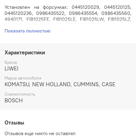
Установлен на форсунках: 0445120029, 0445120125,
0445120236, 0986435522, 0986435554, 0986435560,
4940171, FIB1025FE, FIB1025LE, FIB1025LW, FIB1025LZ,
FIB1025MT, FIB1025RB, FIB1025RF, FIB1025SN.
Показать полностью
Применяется на автомобилях: NEW HOLLAND TG245,
TG275, TG305, T8040, T8030, T8020 // HYUNDAI
R320LC-7, R360LC-7, R430LC-9, HL770-7A //SANY
Характеристики
SR220C, SR250 // XCMG QY40K, QY50K, QY70K //
KOMATSU PC350HD-8, PC350LC-8, PC300LC-8,
Бренд
PC300HD-8, WA430-6 с двигателем 8.9л.
LIWEI
CUMMINS QSL.
Марка автомобиля
KOMATSU, NEW HOLLAND, CUMMINS, CASE
Артикул: DLLA118P2203.
Совместимость
Номера аналогов: 0433172203, ALLA118P2203,
BOSCH
FZB1336FE, FZB1336LE, FZB1336LW, FZB1336LZ,
FZB1336MT, FZB1336RF, FZB1336SN.
Отзывы
Производитель: LIWEI.
Отзывов еще никто не оставлял