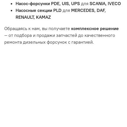
Неисправности вызваны ДТП, неправильной установкой
Насос-форсунки PDE, UIS, UPS
для
SCANIA, IVECO
или чрезмерным износом.
Насосные секции PLD
для
MERCEDES, DAF,
Неисправность топливной системы или системы
RENAULT, KAMAZ
впуска/выпуска.
Обращаясь к нам, вы получаете
комплексное решение
— от подбора и продажи запчастей до качественного
ремонта дизельных форсунок с гарантией.