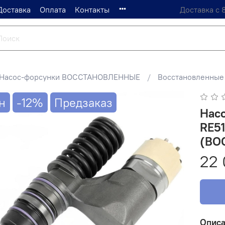
Доставка
Оплата
Контакты
Доставка с 
Насос-форсунки ВОССТАНОВЛЕННЫЕ
Восстановленные
н
-12%
Предзаказ
Нас
RE51
(ВО
22 
Опис