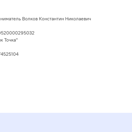
ниматель Волков Константин Николаевич
10520000295032
к Точка"
74525104