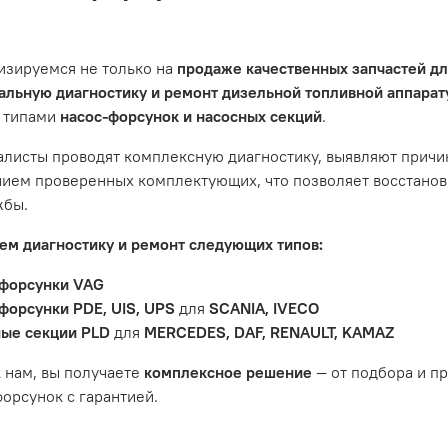
ции автомобиля. Если у вас возникнут проблемы с отремон
и предложим решение. Однако если проблема вызвана одн
ить гарантийное обслуживание.
изируемся не только на
продаже качественных запчастей д
не распространяется на следующие случаи:
льную диагностику и ремонт дизельной топливной аппара
 типами
насос-форсунок и насосных секций
.
антийный срок.
яется расходным материалом, который подвержен естествен
листы проводят комплексную диагностику, выявляют причи
пления, свечи зажигания и т.д.
ием проверенных комплектующих, что позволяет восстанови
ости вызваны ДТП, неправильной установкой или чрезмерн
жбы.
ость топливной системы или системы впуска/выпуска.
м диагностику и ремонт следующих типов:
форсунки VAG
форсунки PDE, UIS, UPS
для
SCANIA, IVECO
ые секции PLD
для
MERCEDES, DAF, RENAULT, KAMAZ
 нам, вы получаете
комплексное решение
— от подбора и п
орсунок с гарантией.