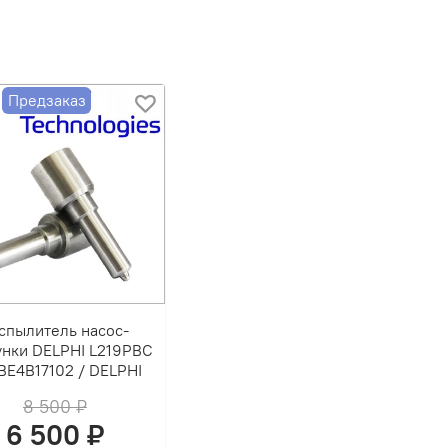
Н НА НЕИСПРАВНЫЕ ФОРСУНКИ!!!
Предзаказ
спылитель насос-
нки DELPHI L219PBC
BE4B17102 / DELPHI
8 500 ₽
6 500 ₽