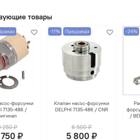
ОБМЕ
вующие товары
дзаказ
-11%
Предзаказ
-24%
асос-форсунки
Клапан насос-форсунки
Ра
 7135-486 /
DELPHI 7135-486 / CNR
форсу
ригинал
/ BE
0 250 ₽
6 500 ₽
 750 ₽
5 800 ₽