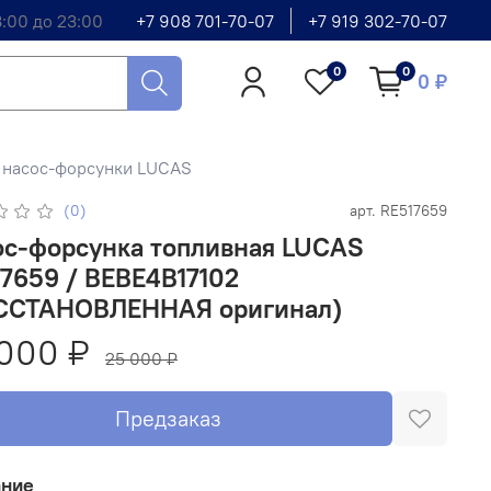
8:00 до 23:00
+7 908 701-70-07
+7 919 302-70-07
0
0
0 ₽
 насос-форсунки LUCAS
(0)
арт.
RE517659
ос-форсунка топливная LUCAS
7659 / BEBE4B17102
ССТАНОВЛЕННАЯ оригинал)
000 ₽
25 000 ₽
Предзаказ
ание