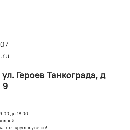
-07
.ru
 ул. Героев Танкограда, д
 9
9.00 до 18.00
ходной
маются круглосуточно!