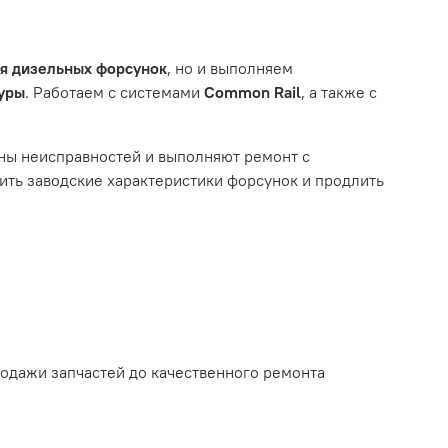
тированной системой, мы обязательно разберемся в
им из перечисленных выше факторов, мы не сможем
ля дизельных форсунок
, но и выполняем
туры
. Работаем с системами
Common Rail
, а также с
ному износу. Это включает тормозные колодки,
ны неисправностей и выполняют ремонт с
ть заводские характеристики форсунок и продлить
ым износом.
родажи запчастей до качественного ремонта