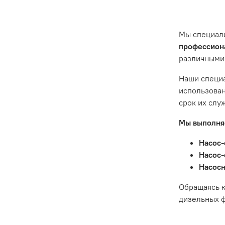
эксплуата
ситуации 
предостав
Мы специал
Гарантия 
профессиона
различными
Истек гар
Товар явл
Наши специа
диски сце
использован
Неисправн
срок их слу
Неисправн
Мы выполняе
Насос-
Насос-
Насосн
Обращаясь к
дизельных ф