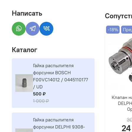
Написать
Сопутст
-18%
Пре
Каталог
Гайка распылителя
форсунки BOSCH
F00VC14012 / 0445110177
/ UD
500 ₽
Клапан н
1 000 ₽
DELPHI
О
3
Гайка распылителя
24
форсунки DELPHI 9308-