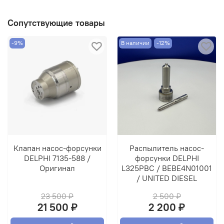
Сопутствующие товары
-9%
В наличии
-12%
Клапан насос-форсунки
Распылитель насос-
DELPHI 7135-588 /
форсунки DELPHI
Оригинал
L325PBC / BEBE4N01001
/ UNITED DIESEL
23 500 ₽
2 500 ₽
21 500 ₽
2 200 ₽