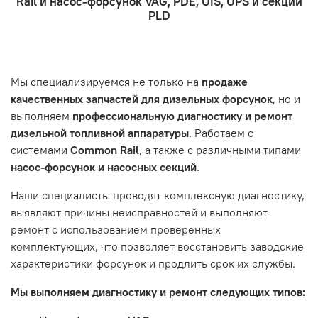
Rail и насос-форсунок VAG, PDE, UIS, UPS и секций
- Отправка по России и СНГ транспортной компанией,
находится в хорошем состоянии и что вы, как клиент,
Проверьте правильность ввода информации: позиции
PLD
которая удобна вам.
знакомы с основными правилами обслуживания и
заказа, выбор местоположения, данные о покупателе.
- Самовывоз по адресу: Челябинск, ул. Героев
эксплуатации вашего автомобиля.
Нажмите кнопку «Подтвердить заказ»
Танкограда, 71П
Наш сервисный центр не несет ответственности за
Мы специализируемся не только на
продаже
неисправности, вызванные нарушением правил
качественных запчастей для дизельных форсунок
, но и
обслуживания или эксплуатации автомобиля. Если у вас
выполняем
профессиональную диагностику и ремонт
возникнут проблемы с отремонтированной системой,
дизельной топливной аппаратуры
. Работаем с
мы обязательно разберемся в ситуации и предложим
системами
Common Rail
, а также с различными типами
решение. Однако если проблема вызвана одним из
насос-форсунок и насосных секций
.
перечисленных выше факторов, мы не сможем
предоставить гарантийное обслуживание.
Наши специалисты проводят комплексную диагностику,
выявляют причины неисправностей и выполняют
Гарантия не распространяется на следующие случаи:
ремонт с использованием проверенных
Истек гарантийный срок.
комплектующих, что позволяет восстановить заводские
Товар является расходным материалом, который
характеристики форсунок и продлить срок их службы.
подвержен естественному износу. Это включает
Мы выполняем диагностику и ремонт следующих типов:
тормозные колодки, диски сцепления, свечи зажигания
и т.д.