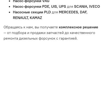
Насос-форсунки VAG
Неисправности вызваны ДТП, неправильной установкой
Насос-форсунки PDE, UIS, UPS
для
SCANIA, IVECO
или чрезмерным износом.
Насосные секции PLD
для
MERCEDES, DAF,
Неисправность топливной системы или системы
RENAULT, KAMAZ
впуска/выпуска.
Обращаясь к нам, вы получаете
комплексное решение
— от подбора и продажи запчастей до качественного
ремонта дизельных форсунок с гарантией.