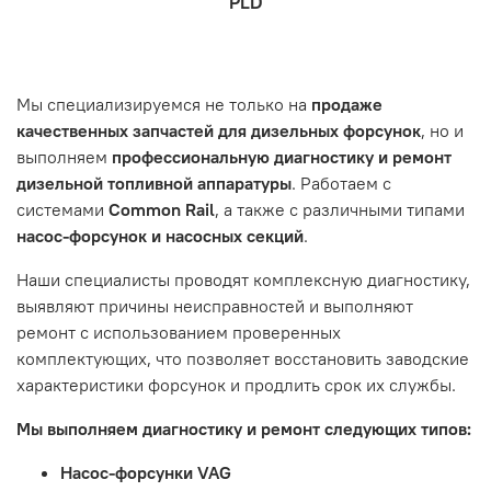
PLD
которая удобна вам.
знакомы с основными правилами обслуживания и
заказа, выбор местоположения, данные о покупателе.
- Самовывоз по адресу: Челябинск, ул. Героев
эксплуатации вашего автомобиля.
Нажмите кнопку «Подтвердить заказ»
Танкограда, 71П
Наш сервисный центр не несет ответственности за
Мы специализируемся не только на
продаже
неисправности, вызванные нарушением правил
качественных запчастей для дизельных форсунок
, но и
обслуживания или эксплуатации автомобиля. Если у вас
выполняем
профессиональную диагностику и ремонт
возникнут проблемы с отремонтированной системой,
дизельной топливной аппаратуры
. Работаем с
мы обязательно разберемся в ситуации и предложим
системами
Common Rail
, а также с различными типами
решение. Однако если проблема вызвана одним из
насос-форсунок и насосных секций
.
перечисленных выше факторов, мы не сможем
предоставить гарантийное обслуживание.
Наши специалисты проводят комплексную диагностику,
выявляют причины неисправностей и выполняют
Гарантия не распространяется на следующие случаи:
ремонт с использованием проверенных
Истек гарантийный срок.
комплектующих, что позволяет восстановить заводские
Товар является расходным материалом, который
характеристики форсунок и продлить срок их службы.
подвержен естественному износу. Это включает
Мы выполняем диагностику и ремонт следующих типов:
тормозные колодки, диски сцепления, свечи зажигания
и т.д.
Насос-форсунки VAG
Неисправности вызваны ДТП, неправильной установкой