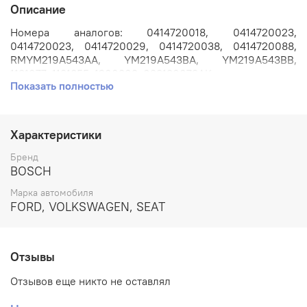
Описание
Номера аналогов: 0414720018, 0414720023,
0414720023, 0414720029, 0414720038, 0414720088,
RMYM219A543AA, YM219A543BA, YM219A543BB,
1131977, 1131855, 1206303, 038130073AK.
Показать полностью
Каталожный номер: 0414720088.
Применяется на автомобилях: Ford Galaxy // Seat
Характеристики
Alhambra // Volkswagen Sharan
с двигателем 1.9л. AUX
1.9 TDI.
Бренд
BOSCH
Производитель: BOSCH.
Марка автомобиля
FORD, VOLKSWAGEN, SEAT
Состояние: Восстановленная. В форсунке установлен
новый оригинальный распылитель BOSCH. Форсунка
после ремонта протестирована на стенде. Протокол
испытаний прилагается.
Отзывы
ВНИМАНИЕ!!! ДАННЫЙ ТОВАР ПРОДАЕТСЯ ТОЛЬКО В
Отзывов еще никто не оставлял
ОБМЕН НА НЕИСПРАВНЫЕ ФОРСУНКИ!!!