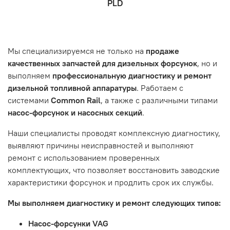
PLD
которая удобна вам.
знакомы с основными правилами обслуживания и
заказа, выбор местоположения, данные о покупателе.
- Самовывоз по адресу: Челябинск, ул. Героев
эксплуатации вашего автомобиля.
Нажмите кнопку «Подтвердить заказ»
Танкограда, 71П
Наш сервисный центр не несет ответственности за
Мы специализируемся не только на
продаже
неисправности, вызванные нарушением правил
качественных запчастей для дизельных форсунок
, но и
обслуживания или эксплуатации автомобиля. Если у вас
выполняем
профессиональную диагностику и ремонт
возникнут проблемы с отремонтированной системой,
дизельной топливной аппаратуры
. Работаем с
мы обязательно разберемся в ситуации и предложим
системами
Common Rail
, а также с различными типами
решение. Однако если проблема вызвана одним из
насос-форсунок и насосных секций
.
перечисленных выше факторов, мы не сможем
предоставить гарантийное обслуживание.
Наши специалисты проводят комплексную диагностику,
выявляют причины неисправностей и выполняют
Гарантия не распространяется на следующие случаи:
ремонт с использованием проверенных
Истек гарантийный срок.
комплектующих, что позволяет восстановить заводские
Товар является расходным материалом, который
характеристики форсунок и продлить срок их службы.
подвержен естественному износу. Это включает
Мы выполняем диагностику и ремонт следующих типов:
тормозные колодки, диски сцепления, свечи зажигания
и т.д.
Насос-форсунки VAG
Неисправности вызваны ДТП, неправильной установкой