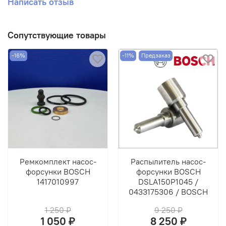
Написать отзыв
Сопутствующие товары
-16%
-11%
Предзаказ
Ремкомплект насос-
Распылитель насос-
форсунки BOSCH
форсунки BOSCH
1417010997
DSLA150P1045 /
0433175306 / BOSCH
1 250 ₽
9 250 ₽
1 050 ₽
8 250 ₽