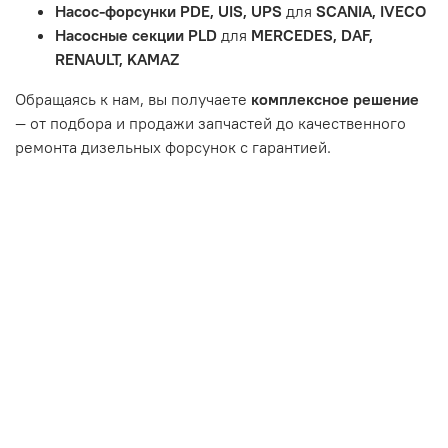
Насос-форсунки PDE, UIS, UPS
для
SCANIA, IVECO
или чрезмерным износом.
Насосные секции PLD
для
MERCEDES, DAF,
Неисправность топливной системы или системы
RENAULT, KAMAZ
впуска/выпуска.
Обращаясь к нам, вы получаете
комплексное решение
— от подбора и продажи запчастей до качественного
ремонта дизельных форсунок с гарантией.