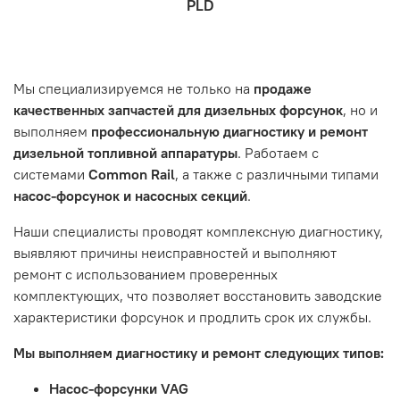
PLD
которая удобна вам.
знакомы с основными правилами обслуживания и
заказа, выбор местоположения, данные о покупателе.
- Самовывоз по адресу: Челябинск, ул. Героев
эксплуатации вашего автомобиля.
Нажмите кнопку «Подтвердить заказ»
Танкограда, 71П
Наш сервисный центр не несет ответственности за
Мы специализируемся не только на
продаже
неисправности, вызванные нарушением правил
качественных запчастей для дизельных форсунок
, но и
обслуживания или эксплуатации автомобиля. Если у вас
выполняем
профессиональную диагностику и ремонт
возникнут проблемы с отремонтированной системой,
дизельной топливной аппаратуры
. Работаем с
мы обязательно разберемся в ситуации и предложим
системами
Common Rail
, а также с различными типами
решение. Однако если проблема вызвана одним из
насос-форсунок и насосных секций
.
перечисленных выше факторов, мы не сможем
предоставить гарантийное обслуживание.
Наши специалисты проводят комплексную диагностику,
выявляют причины неисправностей и выполняют
Гарантия не распространяется на следующие случаи:
ремонт с использованием проверенных
Истек гарантийный срок.
комплектующих, что позволяет восстановить заводские
Товар является расходным материалом, который
характеристики форсунок и продлить срок их службы.
подвержен естественному износу. Это включает
Мы выполняем диагностику и ремонт следующих типов:
тормозные колодки, диски сцепления, свечи зажигания
и т.д.
Насос-форсунки VAG
Неисправности вызваны ДТП, неправильной установкой