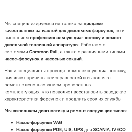
заказа, выбор местоположения, данные о покупателе.
- Самовывоз по адресу: Челябинск, ул. Героев
эксплуатации вашего автомобиля.
Нажмите кнопку «Подтвердить заказ»
Танкограда, 71П
Наш сервисный центр не несет ответственности за
Мы специализируемся не только на
продаже
неисправности, вызванные нарушением правил
качественных запчастей для дизельных форсунок
, но и
обслуживания или эксплуатации автомобиля. Если у вас
выполняем
профессиональную диагностику и ремонт
возникнут проблемы с отремонтированной системой,
дизельной топливной аппаратуры
. Работаем с
мы обязательно разберемся в ситуации и предложим
системами
Common Rail
, а также с различными типами
решение. Однако если проблема вызвана одним из
насос-форсунок и насосных секций
.
перечисленных выше факторов, мы не сможем
предоставить гарантийное обслуживание.
Наши специалисты проводят комплексную диагностику,
выявляют причины неисправностей и выполняют
Гарантия не распространяется на следующие случаи:
ремонт с использованием проверенных
Истек гарантийный срок.
комплектующих, что позволяет восстановить заводские
Товар является расходным материалом, который
характеристики форсунок и продлить срок их службы.
подвержен естественному износу. Это включает
Мы выполняем диагностику и ремонт следующих типов:
тормозные колодки, диски сцепления, свечи зажигания
и т.д.
Насос-форсунки VAG
Неисправности вызваны ДТП, неправильной установкой
Насос-форсунки PDE, UIS, UPS
для
SCANIA, IVECO