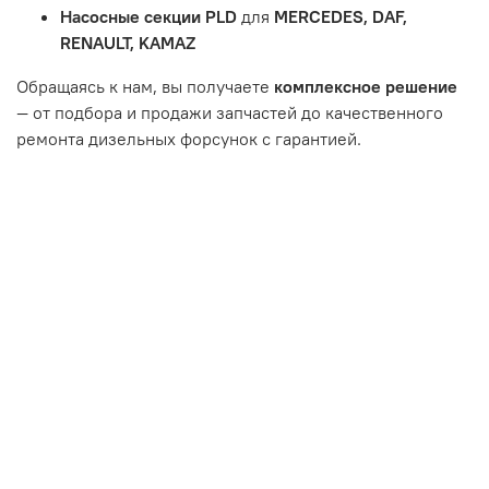
или чрезмерным износом.
Насосные секции PLD
для
MERCEDES, DAF,
Неисправность топливной системы или системы
RENAULT, KAMAZ
впуска/выпуска.
Обращаясь к нам, вы получаете
комплексное решение
— от подбора и продажи запчастей до качественного
ремонта дизельных форсунок с гарантией.