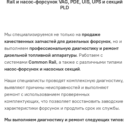
Rail и насос-форсунок VAG, PDE, UIS, UPS и секций
- Отправка по России и СНГ транспортной компанией,
находится в хорошем состоянии и что вы, как клиент,
Проверьте правильность ввода информации: позиции
PLD
которая удобна вам.
знакомы с основными правилами обслуживания и
заказа, выбор местоположения, данные о покупателе.
- Самовывоз по адресу: Челябинск, ул. Героев
эксплуатации вашего автомобиля.
Нажмите кнопку «Подтвердить заказ»
Танкограда, 71П
Наш сервисный центр не несет ответственности за
Мы специализируемся не только на
продаже
неисправности, вызванные нарушением правил
качественных запчастей для дизельных форсунок
, но и
обслуживания или эксплуатации автомобиля. Если у вас
выполняем
профессиональную диагностику и ремонт
возникнут проблемы с отремонтированной системой,
дизельной топливной аппаратуры
. Работаем с
мы обязательно разберемся в ситуации и предложим
системами
Common Rail
, а также с различными типами
решение. Однако если проблема вызвана одним из
насос-форсунок и насосных секций
.
перечисленных выше факторов, мы не сможем
предоставить гарантийное обслуживание.
Наши специалисты проводят комплексную диагностику,
выявляют причины неисправностей и выполняют
Гарантия не распространяется на следующие случаи:
ремонт с использованием проверенных
Истек гарантийный срок.
комплектующих, что позволяет восстановить заводские
Товар является расходным материалом, который
характеристики форсунок и продлить срок их службы.
подвержен естественному износу. Это включает
Мы выполняем диагностику и ремонт следующих типов:
тормозные колодки, диски сцепления, свечи зажигания
и т.д.