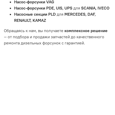
Насос-форсунки VAG
Неисправности вызваны ДТП, неправильной установкой
Насос-форсунки PDE, UIS, UPS
для
SCANIA, IVECO
или чрезмерным износом.
Насосные секции PLD
для
MERCEDES, DAF,
Неисправность топливной системы или системы
RENAULT, KAMAZ
впуска/выпуска.
Обращаясь к нам, вы получаете
комплексное решение
— от подбора и продажи запчастей до качественного
ремонта дизельных форсунок с гарантией.