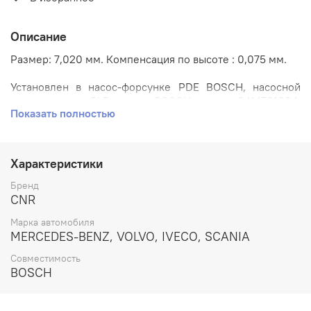
Описание
Размер: 7,020 мм. Компенсация по высоте : 0,075 мм.
Установлен в насос-форсунке PDE BOSCH, насосной
секции PLD BOSCH: 0414701004,
Показать полностью
0414701005,
0414701007, 0414701008, 0414701013,
0414701017, 0414701018, 0414701020, 0414701025,
0414701026, 0414701027, 0414701028, 0414701032,
0414701035, 0414701036, 0414701037, 0414701038,
Характеристики
0414701040, 0414701042, 0414701044, 0414701045,
0414701046, 0414702002, 0414702006, 0414702007,
Бренд
0414702010, 0414702013, 0414703004, 0414703008,
CNR
0414703009, 0414799001, 0414799002, 0414799003,
Марка автомобиля
0414799004, 0414799005, 0414799006, 0414799007,
MERCEDES-BENZ, VOLVO, IVECO, SCANIA
0414799008, 0414799012, 0414799013, 0414799014,
0414799015, 0414799017, 0414799018, 0414799019,
Совместимость
0414799021, 0414799024.
BOSCH
Применяется на автомобилях: Mercedes-Benz / Scania /
Iveco / Volvo.