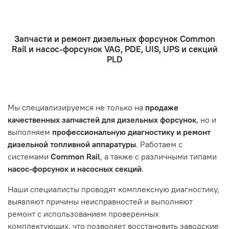
Мы работаем только с сервисами,
доставки:
сведения, которые могут пригодиться курьеру,
специализирующимися на ремонте дизельной
например: подъезды в доме считаются справа налево
- Доставка по городу бесплатно. Собственная
топливной аппаратуры. Когда вы обращаетесь за
Запчасти и ремонт дизельных форсунок Common
курьерская служба.
ремонтом, подразумевается, что ваш автомобиль
- Оформление заказа
Rail и насос-форсунок VAG, PDE, UIS, UPS и секций
- Отправка по России и СНГ транспортной компанией,
находится в хорошем состоянии и что вы, как клиент,
Проверьте правильность ввода информации: позиции
PLD
которая удобна вам.
знакомы с основными правилами обслуживания и
заказа, выбор местоположения, данные о покупателе.
- Самовывоз по адресу: Челябинск, ул. Героев
эксплуатации вашего автомобиля.
Нажмите кнопку «Подтвердить заказ»
Танкограда, 71П
Наш сервисный центр не несет ответственности за
Мы специализируемся не только на
продаже
неисправности, вызванные нарушением правил
качественных запчастей для дизельных форсунок
, но и
обслуживания или эксплуатации автомобиля. Если у вас
выполняем
профессиональную диагностику и ремонт
возникнут проблемы с отремонтированной системой,
дизельной топливной аппаратуры
. Работаем с
мы обязательно разберемся в ситуации и предложим
системами
Common Rail
, а также с различными типами
решение. Однако если проблема вызвана одним из
насос-форсунок и насосных секций
.
перечисленных выше факторов, мы не сможем
предоставить гарантийное обслуживание.
Наши специалисты проводят комплексную диагностику,
выявляют причины неисправностей и выполняют
Гарантия не распространяется на следующие случаи:
ремонт с использованием проверенных
Истек гарантийный срок.
комплектующих, что позволяет восстановить заводские