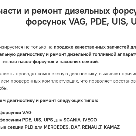
ние заказа
а по России и СНГ транспортной компанией, которая удобна 
 основными правилами обслуживания и эксплуатации вашег
части и ремонт дизельных форс
 правильность ввода информации: позиции заказа, выбор м
оз по адресу: Челябинск, ул. Героев Танкограда, 71П
одтвердить заказ»
форсунок VAG, PDE, UIS, 
сный центр не несет ответственности за неисправности, в
ции автомобиля. Если у вас возникнут проблемы с отремон
и предложим решение. Однако если проблема вызвана одн
ить гарантийное обслуживание.
изируемся не только на
продаже качественных запчастей д
не распространяется на следующие случаи:
льную диагностику и ремонт дизельной топливной аппара
 типами
насос-форсунок и насосных секций
.
антийный срок.
яется расходным материалом, который подвержен естествен
листы проводят комплексную диагностику, выявляют причи
пления, свечи зажигания и т.д.
ием проверенных комплектующих, что позволяет восстанови
ости вызваны ДТП, неправильной установкой или чрезмерн
жбы.
ость топливной системы или системы впуска/выпуска.
м диагностику и ремонт следующих типов:
форсунки VAG
форсунки PDE, UIS, UPS
для
SCANIA, IVECO
ые секции PLD
для
MERCEDES, DAF, RENAULT, KAMAZ