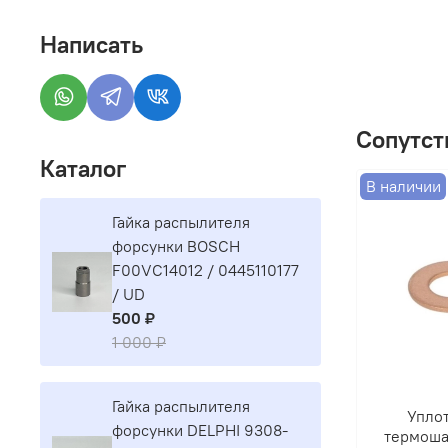
Написать
Сопутст
Каталог
В наличии
Гайка распылителя
форсунки BOSCH
F00VC14012 / 0445110177
/ UD
500 ₽
1 000 ₽
Гайка распылителя
Упло
форсунки DELPHI 9308-
термоша