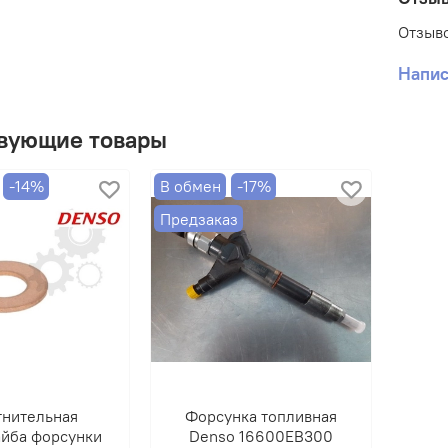
Произ
Отзыво
Напис
вующие товары
-14%
В обмен
-17%
Предзаказ
тнительная
Форсунка топливная
йба форсунки
Denso 16600EB300