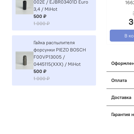
002E / EJBR03401D Euro
166
3,4 / MiHot
500 ₽
3
1 000 ₽
В к
Гайка распылителя
форсунки PIEZO BOSCH
F00VP13005 /
Оформлен
0445115(XXX) / MiHot
500 ₽
Как оформ
1 000 ₽
Оплата
Оформить 
- Выберит
Корзина, 
Доставка
- Покупат
Отправка 
Гарантия 
Введите д
Наш интер
могут при
Мы работа
- Доставк
обращаете