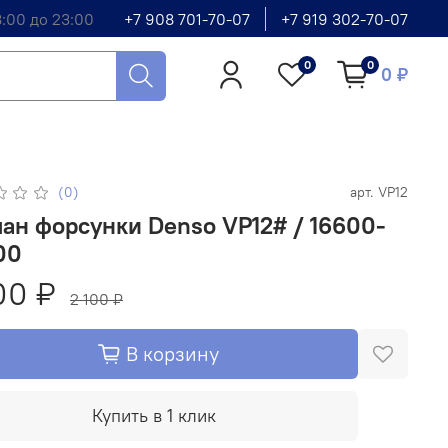
8:00 до 23:00
+7 908 701-70-07
+7 919 302-70-07
0
0
0 ₽
(0)
арт.
VP12
ан форсунки Denso VP12# / 16600-
00
00 ₽
2 100 ₽
В корзину
Купить в 1 клик