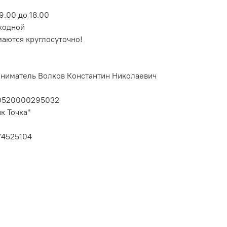
9.00 до 18.00
ходной
маются круглосуточно!
ниматель Волков Константин Николаевич
10520000295032
к Точка"
74525104