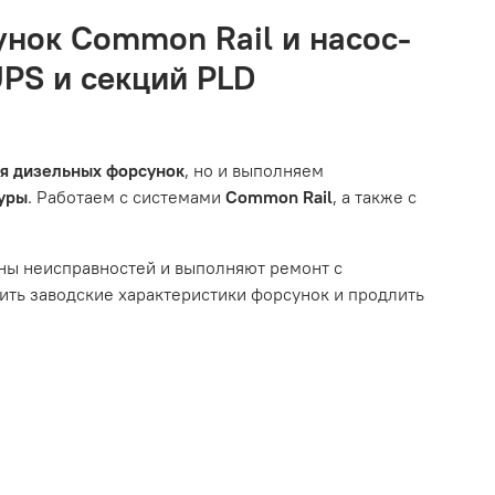
вам.
о автомобиля.
унок Common Rail и насос-
естоположения, данные о покупателе. Нажмите
UPS и секций PLD
ызванные нарушением правил обслуживания или
тированной системой, мы обязательно разберемся в
им из перечисленных выше факторов, мы не сможем
ля дизельных форсунок
, но и выполняем
туры
. Работаем с системами
Common Rail
, а также с
ному износу. Это включает тормозные колодки,
ны неисправностей и выполняют ремонт с
ть заводские характеристики форсунок и продлить
ым износом.