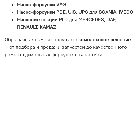
и т.д.
Насос-форсунки VAG
Неисправности вызваны ДТП, неправильной установкой
Насос-форсунки PDE, UIS, UPS
для
SCANIA, IVECO
или чрезмерным износом.
Насосные секции PLD
для
MERCEDES, DAF,
Неисправность топливной системы или системы
RENAULT, KAMAZ
впуска/выпуска.
Обращаясь к нам, вы получаете
комплексное решение
— от подбора и продажи запчастей до качественного
ремонта дизельных форсунок с гарантией.