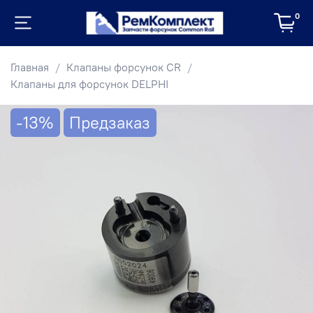
0
Главная
Клапаны форсунок CR
Клапаны для форсунок DELPHI
-13%
Предзаказ