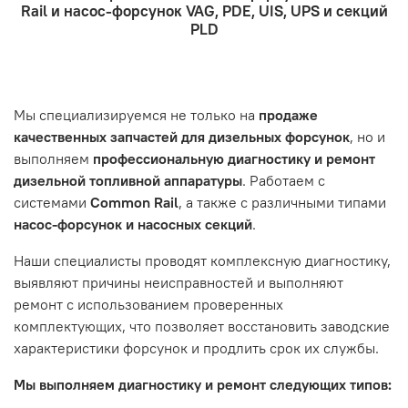
- Оформление заказа
Rail и насос-форсунок VAG, PDE, UIS, UPS и секций
- Отправка по России и СНГ транспортной компанией,
находится в хорошем состоянии и что вы, как клиент,
Проверьте правильность ввода информации: позиции
PLD
которая удобна вам.
знакомы с основными правилами обслуживания и
заказа, выбор местоположения, данные о покупателе.
- Самовывоз по адресу: Челябинск, ул. Героев
эксплуатации вашего автомобиля.
Нажмите кнопку «Подтвердить заказ»
Танкограда, 71П
Наш сервисный центр не несет ответственности за
Мы специализируемся не только на
продаже
неисправности, вызванные нарушением правил
качественных запчастей для дизельных форсунок
, но и
обслуживания или эксплуатации автомобиля. Если у вас
выполняем
профессиональную диагностику и ремонт
возникнут проблемы с отремонтированной системой,
дизельной топливной аппаратуры
. Работаем с
мы обязательно разберемся в ситуации и предложим
системами
Common Rail
, а также с различными типами
решение. Однако если проблема вызвана одним из
насос-форсунок и насосных секций
.
перечисленных выше факторов, мы не сможем
предоставить гарантийное обслуживание.
Наши специалисты проводят комплексную диагностику,
выявляют причины неисправностей и выполняют
Гарантия не распространяется на следующие случаи:
ремонт с использованием проверенных
Истек гарантийный срок.
комплектующих, что позволяет восстановить заводские
Товар является расходным материалом, который
характеристики форсунок и продлить срок их службы.
подвержен естественному износу. Это включает
Мы выполняем диагностику и ремонт следующих типов:
тормозные колодки, диски сцепления, свечи зажигания