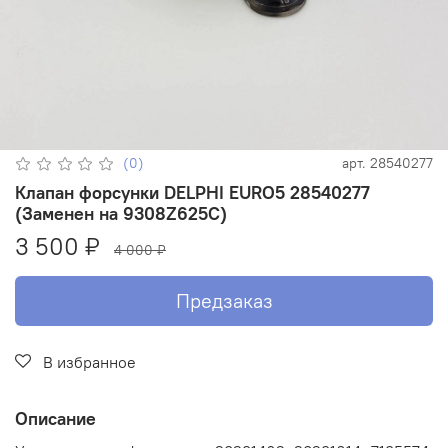
(0)
арт.
28540277
Клапан форсунки DELPHI EURO5 28540277
(Заменен на 9308Z625C)
3 500 ₽
4 000 ₽
Предзаказ
В избранное
Описание