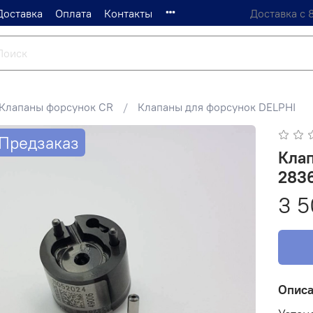
Доставка
Оплата
Контакты
Доставка с 
Клапаны форсунок CR
Клапаны для форсунок DELPHI
Предзаказ
Кла
283
3 5
Опис