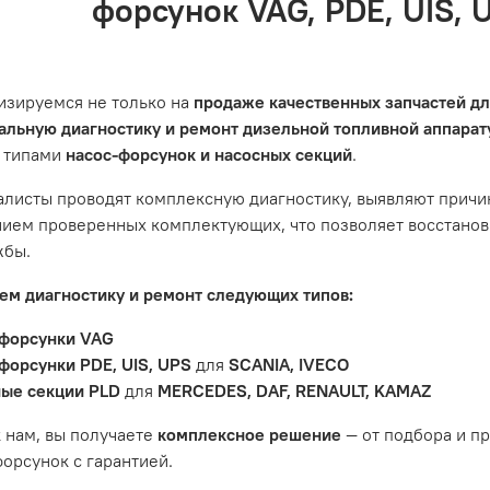
форсунок VAG, PDE, UIS, 
сный центр не несет ответственности за неисправности, в
ции автомобиля. Если у вас возникнут проблемы с отремон
и предложим решение. Однако если проблема вызвана одн
ить гарантийное обслуживание.
изируемся не только на
продаже качественных запчастей д
не распространяется на следующие случаи:
льную диагностику и ремонт дизельной топливной аппара
 типами
насос-форсунок и насосных секций
.
антийный срок.
яется расходным материалом, который подвержен естествен
листы проводят комплексную диагностику, выявляют причи
пления, свечи зажигания и т.д.
ием проверенных комплектующих, что позволяет восстанови
ости вызваны ДТП, неправильной установкой или чрезмерн
жбы.
ость топливной системы или системы впуска/выпуска.
м диагностику и ремонт следующих типов:
форсунки VAG
форсунки PDE, UIS, UPS
для
SCANIA, IVECO
ые секции PLD
для
MERCEDES, DAF, RENAULT, KAMAZ
 нам, вы получаете
комплексное решение
— от подбора и п
орсунок с гарантией.