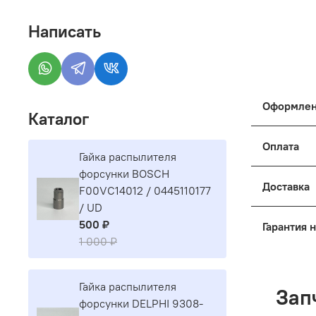
Написать
Оформлен
Каталог
Как оформ
Оплата
Гайка распылителя
Оформить 
форсунки BOSCH
- Выберит
Корзина, 
Доставка
F00VC14012 / 0445110177
- Покупат
/ UD
Отправка 
500 ₽
Гарантия 
Введите д
1 000 ₽
Наш интер
могут при
Мы работа
- Доставк
обращаете
- Оформле
Гайка распылителя
- Отправк
знакомы с
Зап
Проверьте
форсунки DELPHI 9308-
- Самовыв
кнопку «П