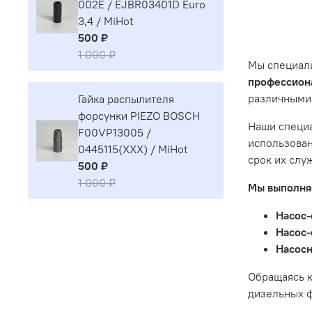
Наш серви
002E / EJBR03401D Euro
эксплуата
3,4 / MiHot
ситуации 
500 ₽
предостав
1 000 ₽
Мы специал
Гарантия 
профессиона
различными
Гайка распылителя
Истек гар
форсунки PIEZO BOSCH
Товар явл
Наши специа
F00VP13005 /
диски сце
использован
0445115(XXX) / MiHot
Неисправн
срок их слу
500 ₽
Неисправн
1 000 ₽
Мы выполняе
Насос-
Насос-
Насосн
Обращаясь к
дизельных ф