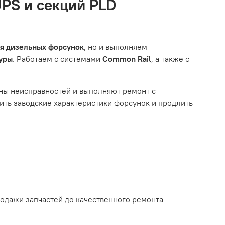
UPS и секций PLD
ызванные нарушением правил обслуживания или
тированной системой, мы обязательно разберемся в
им из перечисленных выше факторов, мы не сможем
ля дизельных форсунок
, но и выполняем
туры
. Работаем с системами
Common Rail
, а также с
ному износу. Это включает тормозные колодки,
ны неисправностей и выполняют ремонт с
ть заводские характеристики форсунок и продлить
ым износом.
родажи запчастей до качественного ремонта