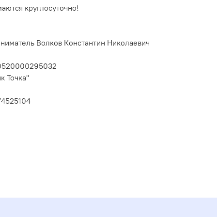
маются круглосуточно!
ниматель Волков Константин Николаевич
10520000295032
к Точка"
74525104