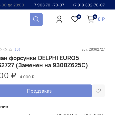
8:00 до 23:00
+7 908 701-70-07
+7 919 302-70-07
0
0
0 ₽
(0)
арт.
28362727
пан форсунки DELPHI EURO5
62727 (Заменен на 9308Z625C)
00 ₽
4 000 ₽
Предзаказ
ание