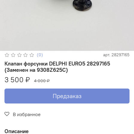
(0)
арт.
28297165
Клапан форсунки DELPHI EURO5 28297165
(Заменен на 9308Z625C)
3 500 ₽
4 000 ₽
Предзаказ
В избранное
Описание