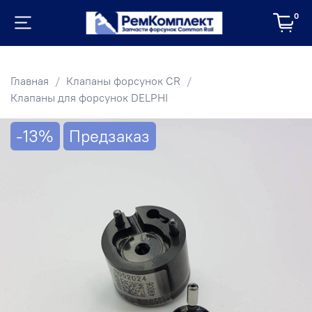
0
Главная
Клапаны форсунок CR
Клапаны для форсунок DELPHI
-13%
Предзаказ