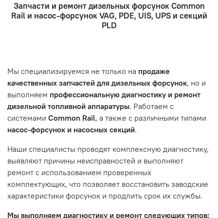
Запчасти и ремонт дизельных форсунок Common
курьерская служба.
ремонтом, подразумевается, что ваш автомобиль
- Оформление заказа
Rail и насос-форсунок VAG, PDE, UIS, UPS и секций
- Отправка по России и СНГ транспортной компанией,
находится в хорошем состоянии и что вы, как клиент,
Проверьте правильность ввода информации: позиции
PLD
которая удобна вам.
знакомы с основными правилами обслуживания и
заказа, выбор местоположения, данные о покупателе.
- Самовывоз по адресу: Челябинск, ул. Героев
эксплуатации вашего автомобиля.
Нажмите кнопку «Подтвердить заказ»
Танкограда, 71П
Наш сервисный центр не несет ответственности за
Мы специализируемся не только на
продаже
неисправности, вызванные нарушением правил
качественных запчастей для дизельных форсунок
, но и
обслуживания или эксплуатации автомобиля. Если у вас
выполняем
профессиональную диагностику и ремонт
возникнут проблемы с отремонтированной системой,
дизельной топливной аппаратуры
. Работаем с
мы обязательно разберемся в ситуации и предложим
системами
Common Rail
, а также с различными типами
решение. Однако если проблема вызвана одним из
насос-форсунок и насосных секций
.
перечисленных выше факторов, мы не сможем
предоставить гарантийное обслуживание.
Наши специалисты проводят комплексную диагностику,
выявляют причины неисправностей и выполняют
Гарантия не распространяется на следующие случаи:
ремонт с использованием проверенных
Истек гарантийный срок.
комплектующих, что позволяет восстановить заводские
Товар является расходным материалом, который
характеристики форсунок и продлить срок их службы.
подвержен естественному износу. Это включает
Мы выполняем диагностику и ремонт следующих типов:
тормозные колодки, диски сцепления, свечи зажигания