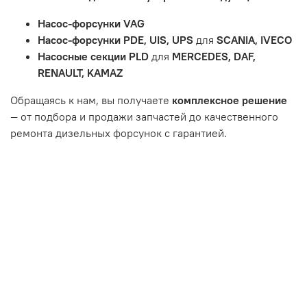
и т.д.
Насос-форсунки VAG
Неисправности вызваны ДТП, неправильной установкой
Насос-форсунки PDE, UIS, UPS
для
SCANIA, IVECO
или чрезмерным износом.
Насосные секции PLD
для
MERCEDES, DAF,
Неисправность топливной системы или системы
RENAULT, KAMAZ
впуска/выпуска.
Обращаясь к нам, вы получаете
комплексное решение
— от подбора и продажи запчастей до качественного
ремонта дизельных форсунок с гарантией.