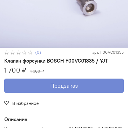
(0)
арт.
F00VC01335
Клапан форсунки BOSCH F00VC01335 / YJT
1 700 ₽
1 900 ₽
Предзаказ
В избранное
Описание