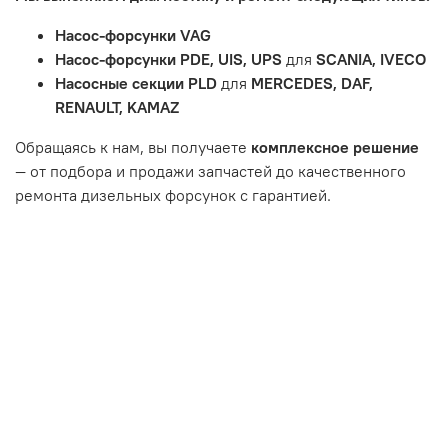
и т.д.
Насос-форсунки VAG
Неисправности вызваны ДТП, неправильной установкой
Насос-форсунки PDE, UIS, UPS
для
SCANIA, IVECO
или чрезмерным износом.
Насосные секции PLD
для
MERCEDES, DAF,
Неисправность топливной системы или системы
RENAULT, KAMAZ
впуска/выпуска.
Обращаясь к нам, вы получаете
комплексное решение
— от подбора и продажи запчастей до качественного
ремонта дизельных форсунок с гарантией.