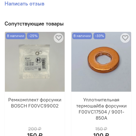
Написать отзыв
Сопутствующие товары
В наличии
-25%
В наличии
-33%
Ремкомплект форсунки
Уплотнительная
BOSCH F00VC99002
термошайба форсунки
F00VC17504 / 9001-
850A
200 ₽
150 ₽
150 ₽
100 ₽