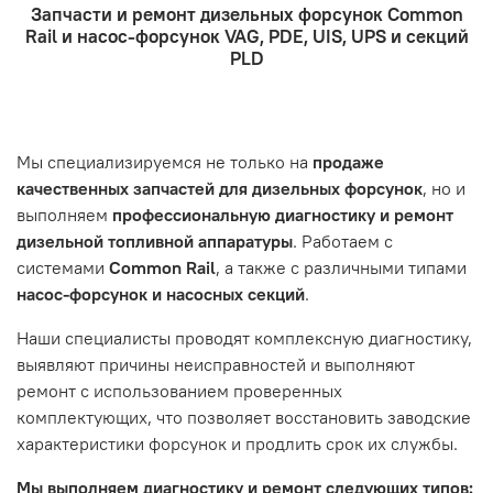
Запчасти и ремонт дизельных форсунок Common
курьерская служба.
ремонтом, подразумевается, что ваш автомобиль
- Оформление заказа
Rail и насос-форсунок VAG, PDE, UIS, UPS и секций
- Отправка по России и СНГ транспортной компанией,
находится в хорошем состоянии и что вы, как клиент,
Проверьте правильность ввода информации: позиции
PLD
которая удобна вам.
знакомы с основными правилами обслуживания и
заказа, выбор местоположения, данные о покупателе.
- Самовывоз по адресу: Челябинск, ул. Героев
эксплуатации вашего автомобиля.
Нажмите кнопку «Подтвердить заказ»
Танкограда, 71П
Наш сервисный центр не несет ответственности за
Мы специализируемся не только на
продаже
неисправности, вызванные нарушением правил
качественных запчастей для дизельных форсунок
, но и
обслуживания или эксплуатации автомобиля. Если у вас
выполняем
профессиональную диагностику и ремонт
возникнут проблемы с отремонтированной системой,
дизельной топливной аппаратуры
. Работаем с
мы обязательно разберемся в ситуации и предложим
системами
Common Rail
, а также с различными типами
решение. Однако если проблема вызвана одним из
насос-форсунок и насосных секций
.
перечисленных выше факторов, мы не сможем
предоставить гарантийное обслуживание.
Наши специалисты проводят комплексную диагностику,
выявляют причины неисправностей и выполняют
Гарантия не распространяется на следующие случаи:
ремонт с использованием проверенных
Истек гарантийный срок.
комплектующих, что позволяет восстановить заводские
Товар является расходным материалом, который
характеристики форсунок и продлить срок их службы.
подвержен естественному износу. Это включает
Мы выполняем диагностику и ремонт следующих типов:
тормозные колодки, диски сцепления, свечи зажигания