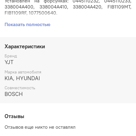
Установлен на форсунках: 0445110232, 0445110233,
338004A400, 338004A410, 338004A420, FIB1109MT,
FIB1109RF, 1077500640.
Показать полностью
Применяется на автомобилях: HYUNDAI H-1 // KIA
SORENTO с двигателем 2.5л. CRDI D4CB.
Артикул: F00VC01335.
Характеристики
Номера аналогов: нет.
Бренд
YJT
Производитель: YJT.
Марка автомобиля
KIA, HYUNDAI
Совместимость
BOSCH
Отзывы
Отзывов еще никто не оставлял