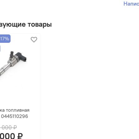
Напис
вующие товары
-17%
ка топливная
 0445110296
2 000 ₽
 000 ₽