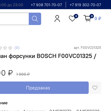
8:00 до 23:00
+7 908 701-70-07
+7 919 302-70-07
0
0
0 ₽
(0)
арт.
F00VC01325
пан форсунки BOSCH F00VC01325 /
00 ₽
1 900 ₽
Предзаказ
ание