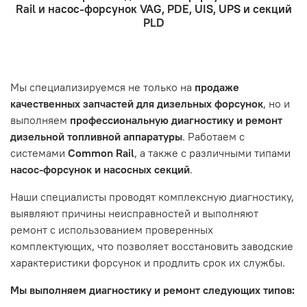
- Оформление заказа
Rail и насос-форсунок VAG, PDE, UIS, UPS и секций
- Отправка по России и СНГ транспортной компанией,
находится в хорошем состоянии и что вы, как клиент,
Проверьте правильность ввода информации: позиции
PLD
которая удобна вам.
знакомы с основными правилами обслуживания и
заказа, выбор местоположения, данные о покупателе.
- Самовывоз по адресу: Челябинск, ул. Героев
эксплуатации вашего автомобиля.
Нажмите кнопку «Подтвердить заказ»
Танкограда, 71П
Наш сервисный центр не несет ответственности за
Мы специализируемся не только на
продаже
неисправности, вызванные нарушением правил
качественных запчастей для дизельных форсунок
, но и
обслуживания или эксплуатации автомобиля. Если у вас
выполняем
профессиональную диагностику и ремонт
возникнут проблемы с отремонтированной системой,
дизельной топливной аппаратуры
. Работаем с
мы обязательно разберемся в ситуации и предложим
системами
Common Rail
, а также с различными типами
решение. Однако если проблема вызвана одним из
насос-форсунок и насосных секций
.
перечисленных выше факторов, мы не сможем
предоставить гарантийное обслуживание.
Наши специалисты проводят комплексную диагностику,
выявляют причины неисправностей и выполняют
Гарантия не распространяется на следующие случаи:
ремонт с использованием проверенных
Истек гарантийный срок.
комплектующих, что позволяет восстановить заводские
Товар является расходным материалом, который
характеристики форсунок и продлить срок их службы.
подвержен естественному износу. Это включает
Мы выполняем диагностику и ремонт следующих типов:
тормозные колодки, диски сцепления, свечи зажигания