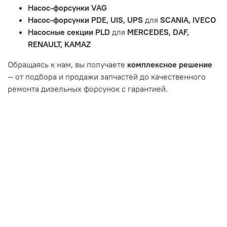
и т.д.
Насос-форсунки VAG
Неисправности вызваны ДТП, неправильной установкой
Насос-форсунки PDE, UIS, UPS
для
SCANIA, IVECO
или чрезмерным износом.
Насосные секции PLD
для
MERCEDES, DAF,
Неисправность топливной системы или системы
RENAULT, KAMAZ
впуска/выпуска.
Обращаясь к нам, вы получаете
комплексное решение
— от подбора и продажи запчастей до качественного
ремонта дизельных форсунок с гарантией.