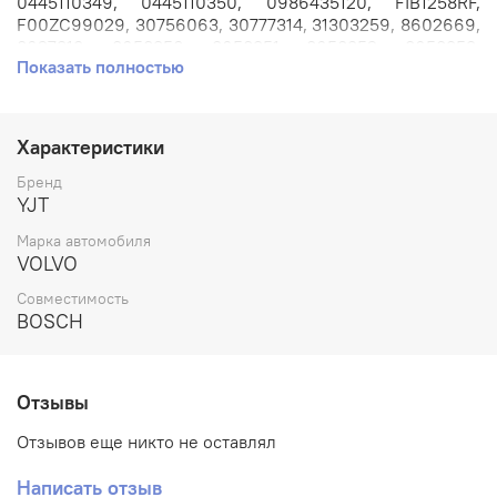
0445110349, 0445110350, 0986435120, FIB1258RF,
F00ZC99029, 30756063, 30777314, 31303259, 8602669,
8627319, 8658350, 8658351, 8658352, 8658353,
Показать полностью
3883364.
Применяется на автомобилях: VOLVO S60, S80, V70,
XC70, XC90 с двигателем 2.4л. 2,4D D5244T3, D6355T2,
Характеристики
D5244T, D5244T2, D5244T3.
Бренд
Артикул: F00VC01301.
YJT
Марка автомобиля
Номера аналогов: FZB1722LE.
VOLVO
Производитель: YJT.
Совместимость
BOSCH
Отзывы
Отзывов еще никто не оставлял
Написать отзыв