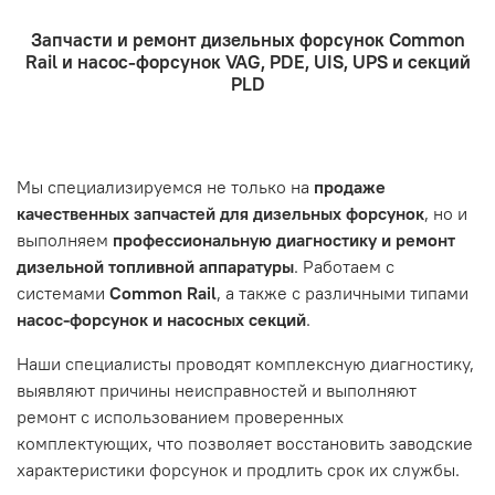
например: подъезды в доме считаются справа налево
- Доставка по городу бесплатно. Собственная
топливной аппаратуры. Когда вы обращаетесь за
Запчасти и ремонт дизельных форсунок Common
курьерская служба.
ремонтом, подразумевается, что ваш автомобиль
- Оформление заказа
Rail и насос-форсунок VAG, PDE, UIS, UPS и секций
- Отправка по России и СНГ транспортной компанией,
находится в хорошем состоянии и что вы, как клиент,
Проверьте правильность ввода информации: позиции
PLD
которая удобна вам.
знакомы с основными правилами обслуживания и
заказа, выбор местоположения, данные о покупателе.
- Самовывоз по адресу: Челябинск, ул. Героев
эксплуатации вашего автомобиля.
Нажмите кнопку «Подтвердить заказ»
Танкограда, 71П
Наш сервисный центр не несет ответственности за
Мы специализируемся не только на
продаже
неисправности, вызванные нарушением правил
качественных запчастей для дизельных форсунок
, но и
обслуживания или эксплуатации автомобиля. Если у вас
выполняем
профессиональную диагностику и ремонт
возникнут проблемы с отремонтированной системой,
дизельной топливной аппаратуры
. Работаем с
мы обязательно разберемся в ситуации и предложим
системами
Common Rail
, а также с различными типами
решение. Однако если проблема вызвана одним из
насос-форсунок и насосных секций
.
перечисленных выше факторов, мы не сможем
предоставить гарантийное обслуживание.
Наши специалисты проводят комплексную диагностику,
выявляют причины неисправностей и выполняют
Гарантия не распространяется на следующие случаи:
ремонт с использованием проверенных
Истек гарантийный срок.
комплектующих, что позволяет восстановить заводские
Товар является расходным материалом, который
характеристики форсунок и продлить срок их службы.
подвержен естественному износу. Это включает