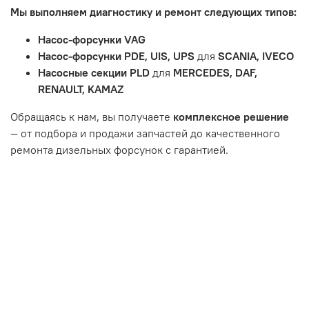
Мы выполняем диагностику и ремонт следующих типов:
тормозные колодки, диски сцепления, свечи зажигания
и т.д.
Насос-форсунки VAG
Неисправности вызваны ДТП, неправильной установкой
Насос-форсунки PDE, UIS, UPS
для
SCANIA, IVECO
или чрезмерным износом.
Насосные секции PLD
для
MERCEDES, DAF,
Неисправность топливной системы или системы
RENAULT, KAMAZ
впуска/выпуска.
Обращаясь к нам, вы получаете
комплексное решение
— от подбора и продажи запчастей до качественного
ремонта дизельных форсунок с гарантией.