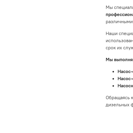
предостав
Мы специал
Гарантия 
профессиона
различными
Истек гар
Товар явл
Наши специа
диски сце
использован
Неисправн
срок их слу
Неисправн
Мы выполняе
Насос-
Насос-
Насосн
Обращаясь к
дизельных ф