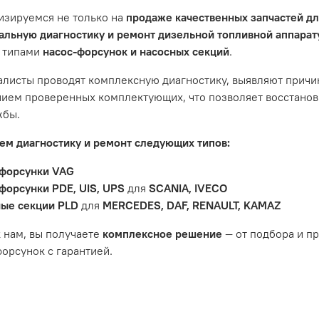
ить гарантийное обслуживание.
изируемся не только на
продаже качественных запчастей д
не распространяется на следующие случаи:
льную диагностику и ремонт дизельной топливной аппара
 типами
насос-форсунок и насосных секций
.
антийный срок.
яется расходным материалом, который подвержен естествен
листы проводят комплексную диагностику, выявляют причи
пления, свечи зажигания и т.д.
ием проверенных комплектующих, что позволяет восстанови
ости вызваны ДТП, неправильной установкой или чрезмерн
жбы.
ость топливной системы или системы впуска/выпуска.
м диагностику и ремонт следующих типов:
форсунки VAG
форсунки PDE, UIS, UPS
для
SCANIA, IVECO
ые секции PLD
для
MERCEDES, DAF, RENAULT, KAMAZ
 нам, вы получаете
комплексное решение
— от подбора и п
орсунок с гарантией.