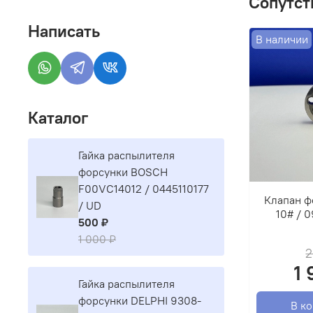
Сопутст
Написать
В наличии
Каталог
Гайка распылителя
форсунки BOSCH
F00VC14012 / 0445110177
Клапан ф
/ UD
10# / 
500 ₽
1 000 ₽
2
1 
Гайка распылителя
форсунки DELPHI 9308-
В к