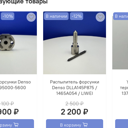
вующие товары
-10%
В наличии
-12%
В нал
орсунки Denso
Распылитель форсунки
095000-5600
Denso DLLA145P875 /
тер
1465A054 / LIWEI
13
 100 ₽
2 500 ₽
900 ₽
2 200 ₽
орзину
В корзину