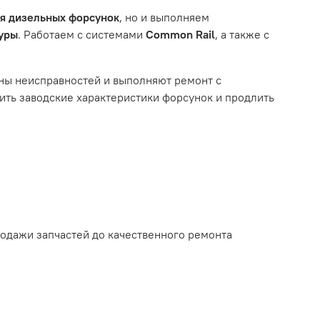
ля дизельных форсунок
, но и выполняем
туры
. Работаем с системами
Common Rail
, а также с
ному износу. Это включает тормозные колодки,
ны неисправностей и выполняют ремонт с
ть заводские характеристики форсунок и продлить
ым износом.
родажи запчастей до качественного ремонта