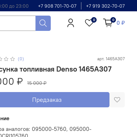
8:00 до 23:00
+7 908 701-70-07
+7 919 302-70-07
0
0
0 ₽
(0)
арт.
1465A307
сунка топливная Denso 1465A307
000 ₽
15 000 ₽
Предзаказ
ание
а аналогов: 095000-5760, 095000-
 DCRI105760.