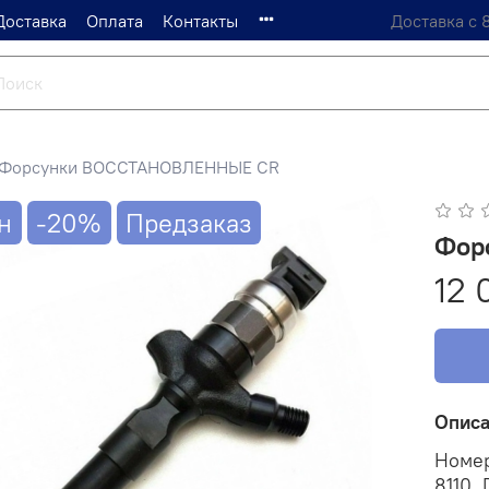
Доставка
Оплата
Контакты
Доставка с 
Форсунки ВОССТАНОВЛЕННЫЕ CR
н
-20%
Предзаказ
Фор
12 
Опис
Номер
8110,