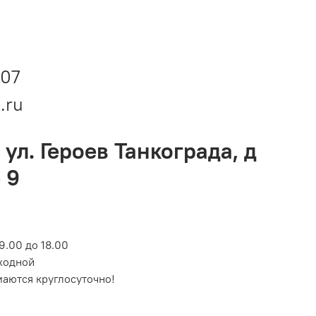
-07
.ru
 ул. Героев Танкограда, д
 9
9.00 до 18.00
ходной
маются круглосуточно!