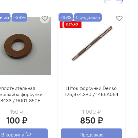
ичии
-33%
-15%
Предзаказ
-
Уплотнительная
Шток форсунки Denso
мошайба форсунки
125,9х4,3+0 / 1465A054
78433 / 9001-850E
150 ₽
1 000 ₽
100 ₽
850 ₽
В корзину
Предзаказ