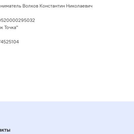
ниматель Волков Константин Николаевич
10520000295032
к Точка"
74525104
акты