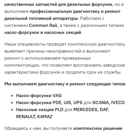
качественных запчастей для дизельных форсунок
, но и
обслуживания или эксплуатации автомобиля. Если у вас
выполняем
профессиональную диагностику и ремонт
возникнут проблемы с отремонтированной системой,
дизельной топливной аппаратуры
. Работаем с
мы обязательно разберемся в ситуации и предложим
системами
Common Rail
, а также с различными типами
решение. Однако если проблема вызвана одним из
насос-форсунок и насосных секций
.
перечисленных выше факторов, мы не сможем
предоставить гарантийное обслуживание.
Наши специалисты проводят комплексную диагностику,
выявляют причины неисправностей и выполняют
Гарантия не распространяется на следующие случаи:
ремонт с использованием проверенных
Истек гарантийный срок.
комплектующих, что позволяет восстановить заводские
Товар является расходным материалом, который
характеристики форсунок и продлить срок их службы.
подвержен естественному износу. Это включает
Мы выполняем диагностику и ремонт следующих типов:
тормозные колодки, диски сцепления, свечи зажигания
и т.д.
Насос-форсунки VAG
Неисправности вызваны ДТП, неправильной установкой
Насос-форсунки PDE, UIS, UPS
для
SCANIA, IVECO
или чрезмерным износом.
Насосные секции PLD
для
MERCEDES, DAF,
Неисправность топливной системы или системы
RENAULT, KAMAZ
впуска/выпуска.
Обращаясь к нам, вы получаете
комплексное решение