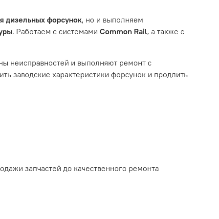
ля дизельных форсунок
, но и выполняем
туры
. Работаем с системами
Common Rail
, а также с
ному износу. Это включает тормозные колодки,
ны неисправностей и выполняют ремонт с
ть заводские характеристики форсунок и продлить
ым износом.
родажи запчастей до качественного ремонта