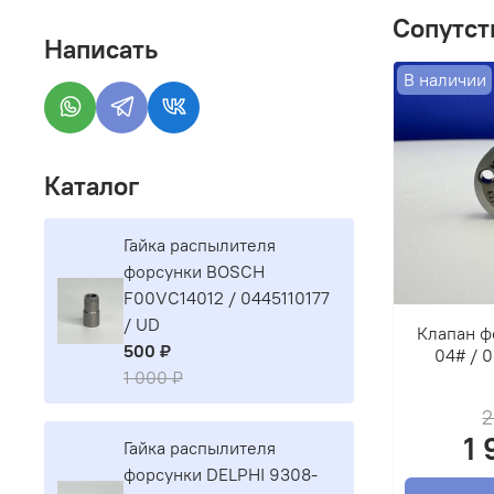
Сопутст
Написать
В наличии
Каталог
Гайка распылителя
форсунки BOSCH
F00VC14012 / 0445110177
/ UD
Клапан ф
500 ₽
04# / 
1 000 ₽
2
1 
Гайка распылителя
форсунки DELPHI 9308-