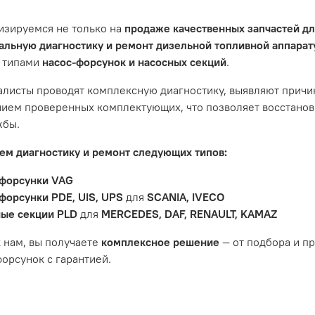
ить гарантийное обслуживание.
изируемся не только на
продаже качественных запчастей д
не распространяется на следующие случаи:
льную диагностику и ремонт дизельной топливной аппара
 типами
насос-форсунок и насосных секций
.
антийный срок.
яется расходным материалом, который подвержен естествен
листы проводят комплексную диагностику, выявляют причи
пления, свечи зажигания и т.д.
ием проверенных комплектующих, что позволяет восстанови
ости вызваны ДТП, неправильной установкой или чрезмерн
жбы.
ость топливной системы или системы впуска/выпуска.
м диагностику и ремонт следующих типов:
форсунки VAG
форсунки PDE, UIS, UPS
для
SCANIA, IVECO
ые секции PLD
для
MERCEDES, DAF, RENAULT, KAMAZ
 нам, вы получаете
комплексное решение
— от подбора и п
орсунок с гарантией.