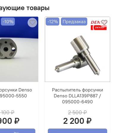
вующие товары
-10%
-12%
Предзаказ
орсунки Denso
Распылитель форсунки
095000-5550
Denso DLLA139P887 /
095000-6490
 100 ₽
2 500 ₽
900 ₽
2 200 ₽