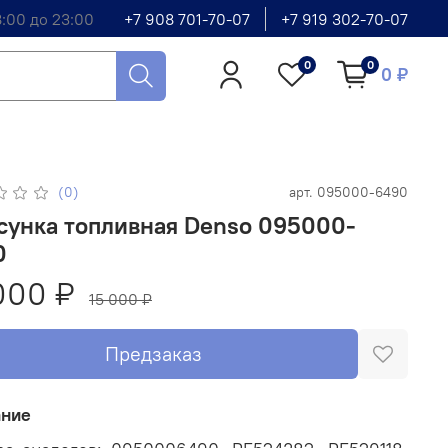
8:00 до 23:00
+7 908 701-70-07
+7 919 302-70-07
0
0
0 ₽
(0)
арт.
095000-6490
сунка топливная Denso 095000-
0
000 ₽
15 000 ₽
Предзаказ
ание