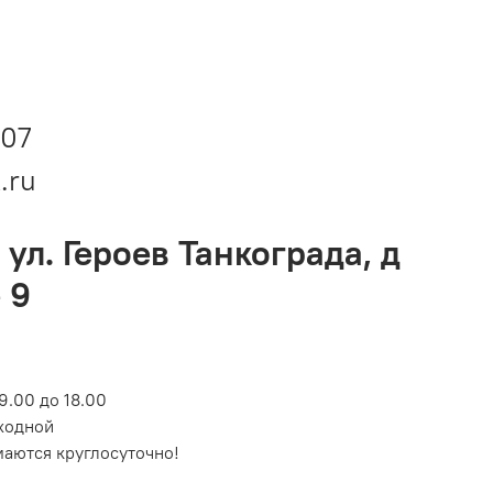
-07
.ru
 ул. Героев Танкограда, д
 9
9.00 до 18.00
ходной
маются круглосуточно!