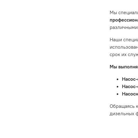
предостав
Мы специал
Гарантия 
профессиона
различными
Истек гар
Товар явл
Наши специа
диски сце
использован
Неисправн
срок их слу
Неисправн
Мы выполняе
Насос-
Насос-
Насосн
Обращаясь к
дизельных ф