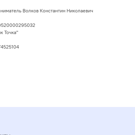
ниматель Волков Константин Николаевич
10520000295032
к Точка"
74525104