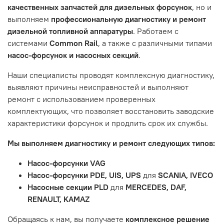
качественных запчастей для дизельных форсунок
, но и
обслуживания или эксплуатации автомобиля. Если у вас
выполняем
профессиональную диагностику и ремонт
возникнут проблемы с отремонтированной системой,
дизельной топливной аппаратуры
. Работаем с
мы обязательно разберемся в ситуации и предложим
системами
Common Rail
, а также с различными типами
решение. Однако если проблема вызвана одним из
насос-форсунок и насосных секций
.
перечисленных выше факторов, мы не сможем
предоставить гарантийное обслуживание.
Наши специалисты проводят комплексную диагностику,
выявляют причины неисправностей и выполняют
Гарантия не распространяется на следующие случаи:
ремонт с использованием проверенных
Истек гарантийный срок.
комплектующих, что позволяет восстановить заводские
Товар является расходным материалом, который
характеристики форсунок и продлить срок их службы.
подвержен естественному износу. Это включает
Мы выполняем диагностику и ремонт следующих типов:
тормозные колодки, диски сцепления, свечи зажигания
и т.д.
Насос-форсунки VAG
Неисправности вызваны ДТП, неправильной установкой
Насос-форсунки PDE, UIS, UPS
для
SCANIA, IVECO
или чрезмерным износом.
Насосные секции PLD
для
MERCEDES, DAF,
Неисправность топливной системы или системы
RENAULT, KAMAZ
впуска/выпуска.
Обращаясь к нам, вы получаете
комплексное решение