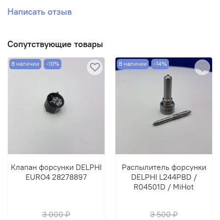
Написать отзыв
Сопутствующие товары
В наличии
-10%
В наличии
-14%
Клапан форсунки DELPHI
Распылитель форсунки
EURO4 28278897
DELPHI L244PBD /
R04501D / MiHot
3 000 ₽
3 500 ₽