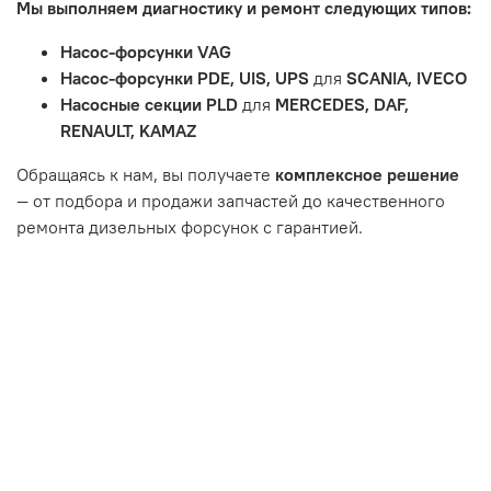
Мы выполняем диагностику и ремонт следующих типов:
тормозные колодки, диски сцепления, свечи зажигания
и т.д.
Насос-форсунки VAG
Неисправности вызваны ДТП, неправильной установкой
Насос-форсунки PDE, UIS, UPS
для
SCANIA, IVECO
или чрезмерным износом.
Насосные секции PLD
для
MERCEDES, DAF,
Неисправность топливной системы или системы
RENAULT, KAMAZ
впуска/выпуска.
Обращаясь к нам, вы получаете
комплексное решение
— от подбора и продажи запчастей до качественного
ремонта дизельных форсунок с гарантией.