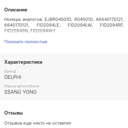
Описание
Номера аналогов: EJBR04501D, R04501D, A6640170121,
6640170121, FID2094LE, FID2094LW, FID2094RF,
FID2094SN, FID2094WY.
Показать полностью
Каталожный номер: EJBR04501D.
Применяется на автомобилях: SsangYong Actyon, Kyron,
Rexton с двигателем 2.0 XDi D20DT, Евро 4.
Характеристики
Производитель: DELPHI.
Бренд
DELPHI
Состояние: НОВАЯ.
Марка автомобиля
SSANG YONG
Отзывы
Отзывов еще никто не оставлял