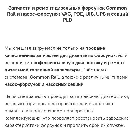
- Доставка по городу бесплатно. Собственная
топливной аппаратуры. Когда вы обращаетесь за
Запчасти и ремонт дизельных форсунок Common
курьерская служба.
ремонтом, подразумевается, что ваш автомобиль
- Оформление заказа
Rail и насос-форсунок VAG, PDE, UIS, UPS и секций
- Отправка по России и СНГ транспортной компанией,
находится в хорошем состоянии и что вы, как клиент,
Проверьте правильность ввода информации: позиции
PLD
которая удобна вам.
знакомы с основными правилами обслуживания и
заказа, выбор местоположения, данные о покупателе.
- Самовывоз по адресу: Челябинск, ул. Героев
эксплуатации вашего автомобиля.
Нажмите кнопку «Подтвердить заказ»
Танкограда, 71П
Наш сервисный центр не несет ответственности за
Мы специализируемся не только на
продаже
неисправности, вызванные нарушением правил
качественных запчастей для дизельных форсунок
, но и
обслуживания или эксплуатации автомобиля. Если у вас
выполняем
профессиональную диагностику и ремонт
возникнут проблемы с отремонтированной системой,
дизельной топливной аппаратуры
. Работаем с
мы обязательно разберемся в ситуации и предложим
системами
Common Rail
, а также с различными типами
решение. Однако если проблема вызвана одним из
насос-форсунок и насосных секций
.
перечисленных выше факторов, мы не сможем
предоставить гарантийное обслуживание.
Наши специалисты проводят комплексную диагностику,
выявляют причины неисправностей и выполняют
Гарантия не распространяется на следующие случаи:
ремонт с использованием проверенных
Истек гарантийный срок.
комплектующих, что позволяет восстановить заводские
Товар является расходным материалом, который
характеристики форсунок и продлить срок их службы.
подвержен естественному износу. Это включает